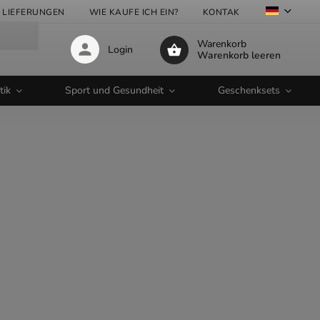
LIEFERUNGEN
WIE KAUFE ICH EIN?
KONTAKTE
GROSSHA
Warenkorb
Login
Warenkorb leeren
tik
Sport und Gesundheit
Geschenksets