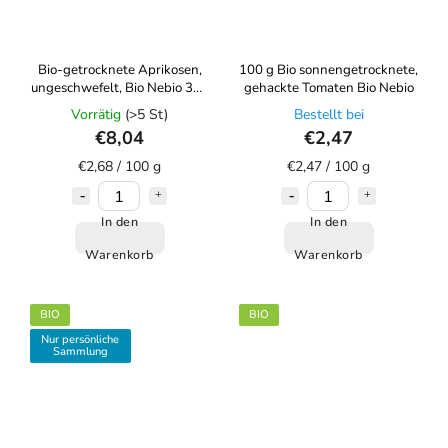
Bio-getrocknete Aprikosen,
100 g Bio sonnengetrocknete,
ungeschwefelt, Bio Nebio 300
gehackte Tomaten Bio Nebio
g
Vorrätig
(>5 St)
Bestellt bei
€8,04
€2,47
€2,68 / 100 g
€2,47 / 100 g
In den
In den
Warenkorb
Warenkorb
BIO
BIO
Nur persönliche
Sammlung