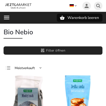
Warenkorb leeren
Suchen
Bio Nebio
Filter öffnen
Meistverkauft
Günstigste
Teuerste
Alphabetisch