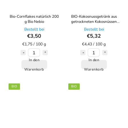
Bio-Cornflakes natürlich 200
BIO-Kokosnussgetränk aus
g Bio Nebio
getrockneten Kokosnüssen
BIO NEBIO 120 g
Bestellt bei
Bestellt bei
€3,50
€5,32
€1,75 / 100 g
€4,43 / 100 g
In den
In den
Warenkorb
Warenkorb
BIO
BIO