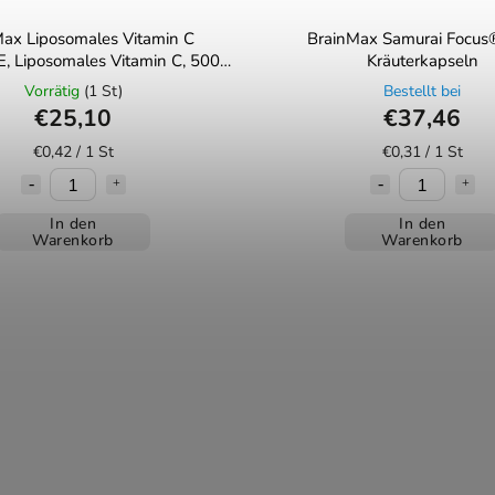
ax Liposomales Vitamin C
BrainMax Samurai Focus
 Liposomales Vitamin C, 500
Kräuterkapseln
 60 pflanzliche Kapseln
Vorrätig
(1 St)
Bestellt bei
€25,10
€37,46
€0,42 / 1 St
€0,31 / 1 St
In den
In den
Warenkorb
Warenkorb