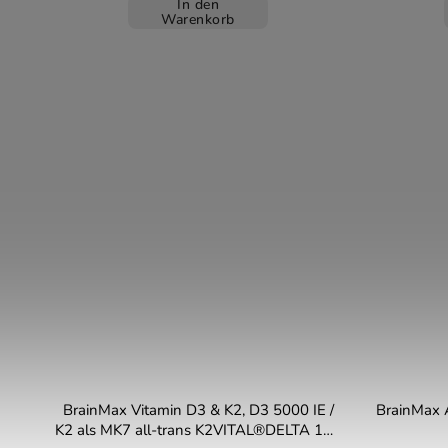
In den
Warenkorb
BrainMax Vitamin D3 & K2, D3 5000 IE /
BrainMax A
K2 als MK7 all-trans K2VITAL®DELTA 150