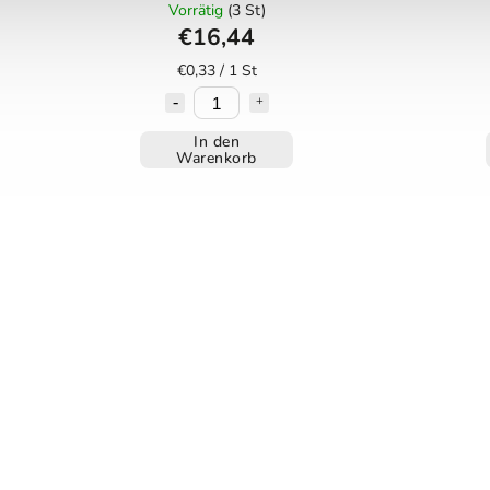
mcg, 50 pflanzliche Kapseln
Vorrätig
(3 St)
€16,44
€0,33 / 1 St
In den
Warenkorb