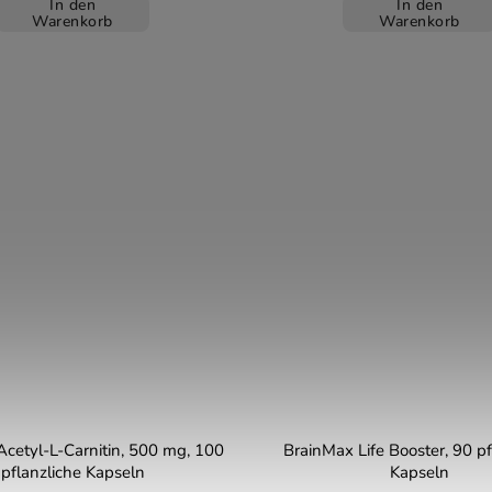
In den
In den
Warenkorb
Warenkorb
cetyl-L-Carnitin, 500 mg, 100
BrainMax Life Booster, 90 pf
pflanzliche Kapseln
Kapseln