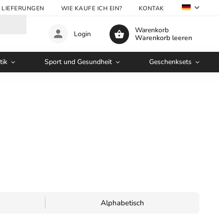
LIEFERUNGEN
WIE KAUFE ICH EIN?
KONTAKTE
GROSSHA
Warenkorb
Login
Warenkorb leeren
tik
Sport und Gesundheit
Geschenksets
Alphabetisch