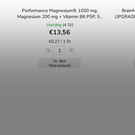
Performance Magnesium®, 1000 mg,
BrainM
Magnesium 200 mg + Vitamin B6 P5P, 50
UPGRADE,
pflanzliche Kapseln
mg,
Vorrätig
(4 St)
€13,56
€0,27 / 1 St
In den
Warenkorb