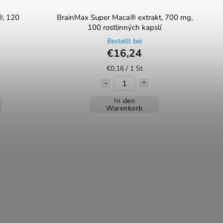
®, 120
BrainMax Super Maca® extrakt, 700 mg,
100 rostlinných kapslí
Bestellt bei
€16,24
€0,16 / 1 St
In den
Warenkorb