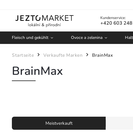
Kundenservice:
+420 603 248
Fleisch und gekühlt
Ovoce a zelenina
Halt
Startseite
Verkaufte Marken
BrainMax
/
/
BrainMax
Meistverkauft