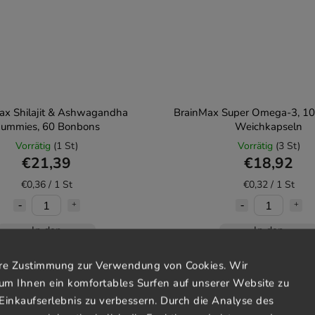
ax Shilajit & Ashwagandha
BrainMax Super Omega-3, 10
ummies, 60 Bonbons
Weichkapseln
Vorrätig
(1 St)
Vorrätig
(3 St)
€21,39
€18,92
€0,36 / 1 St
€0,32 / 1 St
In den
In den
Warenkorb
Warenkorb
Ihre Zustimmung zur Verwendung von Cookies. Wir
um Ihnen ein komfortables Surfen auf unserer Website zu
Einkaufserlebnis zu verbessern. Durch die Analyse des