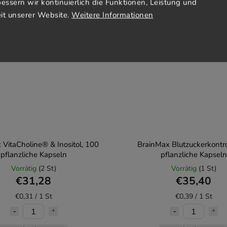
bessern wir kontinuierlich die Funktionen, Leistung und
it unserer Website.
Weitere Informationen
 VitaCholine® & Inositol, 100
BrainMax Blutzuckerkontro
pflanzliche Kapseln
pflanzliche Kapseln
Vorrätig
(2 St)
Vorrätig
(1 St)
€31,28
€35,40
€0,31 / 1 St
€0,39 / 1 St