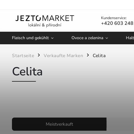
Kundenservice:
+420 603 248
Fleisch und gekühlt
Ovoce a zelenina
Halt
Startseite
Verkaufte Marken
Celita
/
/
Celita
Meistverkauft