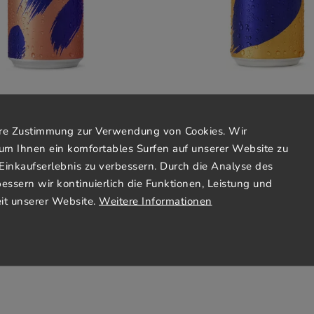
rudelwasser Pfirsich 330 ml
Dash Sprudelwasser Mang
Derzeit nicht verfügbar
Derzeit nicht verfügba
Ihre Zustimmung zur Verwendung von Cookies. Wir
€1,86
€1,86
um Ihnen ein komfortables Surfen auf unserer Website zu
Einkaufserlebnis zu verbessern. Durch die Analyse des
€5,64 / 1 l
€5,64 / 1 l
bessern wir kontinuierlich die Funktionen, Leistung und
it unserer Website.
Weitere Informationen
Detail
Detail