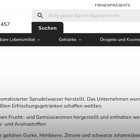
FIRMENPRÄSENTE
 457
Suchen
bare Lebensmittel
Getränke
Drogerie und Kosme
 aromatisierter Sprudelwasser herstellt. Das Unternehmen wu
üßten Erfrischungsgetränken schaffen wollten.
en Frucht- und Gemüsearomen hergestellt und enthalten wede
rb- und Aromastoffen.
 gehören Gurke, Himbeere, Zitrone und schwarze Johannisbee