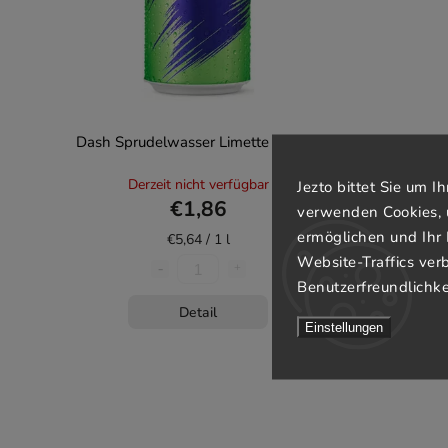
Dash Sprudelwasser Limette 330 ml
Dash Sp
Derzeit nicht verfügbar
Jezto bittet Sie um 
€1,86
verwenden Cookies, 
ermöglichen und Ihr 
€5,64 / 1 l
Website-Traffics ver
Benutzerfreundlichke
Detail
Einstellungen