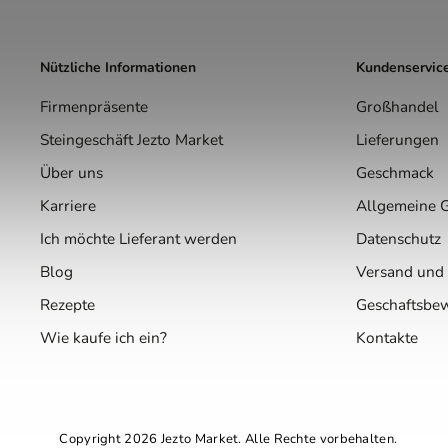
Nützliche Informationen
Kundenservic
Firmenpräsente
Großhandel
Steingeschäft Jezto Market
Lieferungen
Über uns
Geschmack
Karriere
Allgemeine 
Ich möchte Lieferant werden
Datenschutz
Blog
Versand und
Rezepte
Geschaftsbe
Wie kaufe ich ein?
Kontakte
Copyright 2026
Jezto Market
. Alle Rechte vorbehalten.