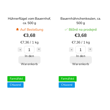
Hühnerflügel vom Bauernhof,
Bauernhähnchenkeulen, ca.
ca. 500 g
500 g
🔔 Auf Bestellung
✅ Běžně na prodejně
€3,68
€3,68
€7,36 / 1 kg
€7,36 / 1 kg
In den
In den
Warenkorb
Warenkorb
Farmářské
Farmářské
Chlazené
Chlazené