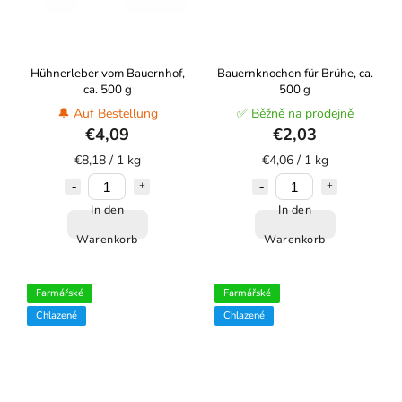
Hühnerleber vom Bauernhof,
Bauernknochen für Brühe, ca.
ca. 500 g
500 g
🔔 Auf Bestellung
✅ Běžně na prodejně
€4,09
€2,03
€8,18 / 1 kg
€4,06 / 1 kg
In den
In den
Warenkorb
Warenkorb
Farmářské
Farmářské
Chlazené
Chlazené