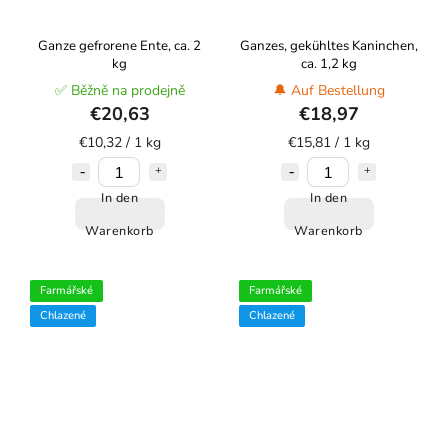
Ganze gefrorene Ente, ca. 2
Ganzes, gekühltes Kaninchen,
kg
ca. 1,2 kg
✅ Běžně na prodejně
🔔 Auf Bestellung
€20,63
€18,97
€10,32 / 1 kg
€15,81 / 1 kg
In den
In den
Warenkorb
Warenkorb
Farmářské
Farmářské
Chlazené
Chlazené