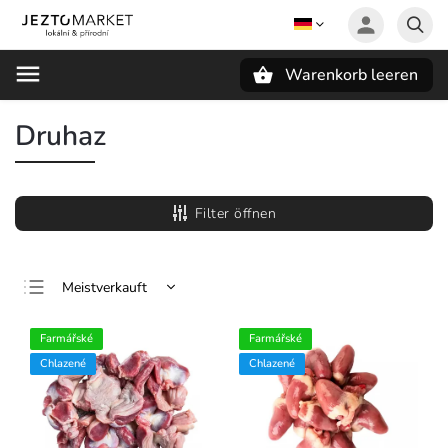
Warenkorb leeren
Suchen
Druhaz
Filter öffnen
Meistverkauft
Günstigste
Farmářské
Farmářské
Teuerste
Chlazené
Chlazené
Alphabetisch