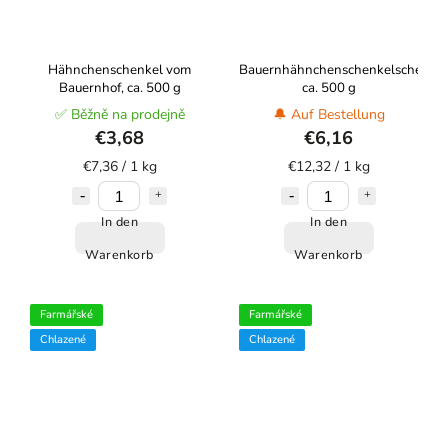
Hähnchenschenkel vom
Bauernhähnchenschenkelscheibe,
Bauernhof, ca. 500 g
ca. 500 g
✅ Běžně na prodejně
🔔 Auf Bestellung
€3,68
€6,16
€7,36 / 1 kg
€12,32 / 1 kg
In den
In den
Warenkorb
Warenkorb
Farmářské
Farmářské
Chlazené
Chlazené