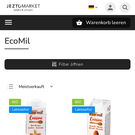
Warenkorb leeren
Suchen
EcoMil
Filter öffnen
Meistverkauft
Günstigste
BIO
BIO
Teuerste
Laktosefrei
Laktosefrei
Alphabetisch