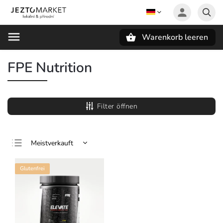
Warenkorb leeren
Suchen
FPE Nutrition
Filter öffnen
Meistverkauft
Günstigste
Glutenfrei
Teuerste
Alphabetisch