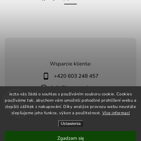
Wsparcie klienta:
+420 603 248 457
info@jeztomarket.cz
Jezto vás žádá o souhlas s používáním souboru cookie. Cookies
používáme tak, abychom vám umožnili pohodlné prohlížení webu a
zlepšili zážitek z nakupování. Díky analýze provozu webu neustále
zlepšujeme jeho funkce, výkon a použitelnost.
Více informací
Ustawienia
Copyright 2026
Jezto Market
. Wszystkie prawa zastrzeżone.
Vytvořil
Shoptet
| Design
Shoptak.cz
Zgadzam się