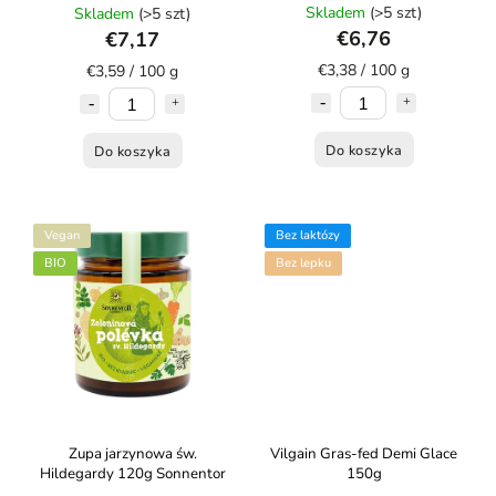
Skladem
(>5 szt)
Skladem
(>5 szt)
€6,76
€7,17
€3,38 / 100 g
€3,59 / 100 g
Do koszyka
Do koszyka
Vegan
Bez laktózy
BIO
Bez lepku
Zupa jarzynowa św.
Vilgain Gras-fed Demi Glace
Hildegardy 120g Sonnentor
150g