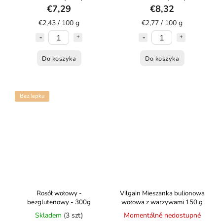
€7,29
€8,32
€2,43 / 100 g
€2,77 / 100 g
Do koszyka
Do koszyka
Bez lepku
Rosół wołowy -
Vilgain Mieszanka bulionowa
bezglutenowy - 300g
wołowa z warzywami 150 g
Skladem
(3 szt)
Momentálně nedostupné