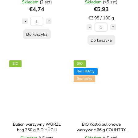
Skladem
(2 szt)
Skladem
(>5 szt)
€4,74
€5,93
€3,95 / 100 g
Do koszyka
Do koszyka
BIO
BIO
Bez laktózy
Bez lepku
Bulion warzywny WÜRZL
BIO Kostki bulionowe
bag 250 g BIO HÜGLI
warzywne 66 g COUNTRY
LIFE