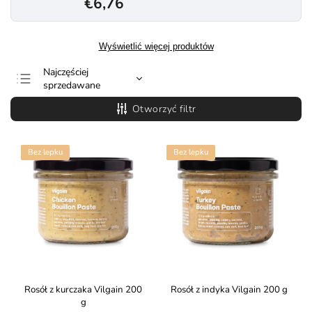
€6,76
Wyświetlić więcej produktów
Najczęściej
sprzedawane
Najtańsze
Otworzyć filtr
Najdroższe
Alfabetycznie
Bez lepku
Bez lepku
Rosół z kurczaka Vilgain 200
Rosół z indyka Vilgain 200 g
g