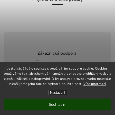
Zákaznická podpora:
+420 603 248 457
Jezto vás žádá o souhlas s používáním souboru cookie. Cookies
info@jeztomarket.cz
používáme tak, abychom vám umožnili pohodlné prohlížení webu a
zlepšili zážitek z nakupování. Díky analýze provozu webu neustále
zlepšujeme jeho funkce, výkon a použitelnost.
Více informací
Nastavení
Copyright 2026
Jezto Market
. Všechna práva vyhrazena.
Vytvořil
Shoptet
| Design
Shoptak.cz
Souhlasím