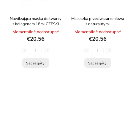
Nawilżająca maska ​​do twarzy
Maseczka przeciwstarzeniowa
z kolagenem 18ml CZESKI
z naturalnymi
KAWIOR
antyoksydantami 18 ml
Momentálně nedostupné
Momentálně nedostupné
CZESKI KAWIOR
€20,56
€20,56
Szczegóły
Szczegóły