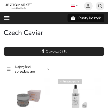
Pusty koszyk
Szukaj
Czech Caviar
Otworzyć filtr
Najczęściej
sprzedawane
Najtańsze
+ Prezent gratis
Najdroższe
Alfabetycznie