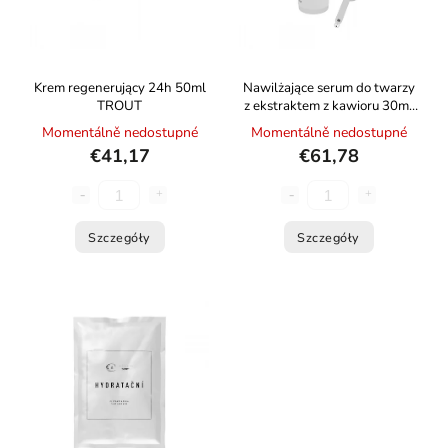
Krem regenerujący 24h 50ml
Nawilżające serum do twarzy
TROUT
z ekstraktem z kawioru 30ml
CZESKI KAWIOR
Momentálně nedostupné
Momentálně nedostupné
€41,17
€61,78
Szczegóły
Szczegóły