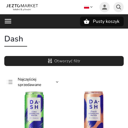
Pusty koszyk
Szukaj
Dash
Otworzyć filtr
Najczęściej
sprzedawane
Najtańsze
Najdroższe
Alfabetycznie