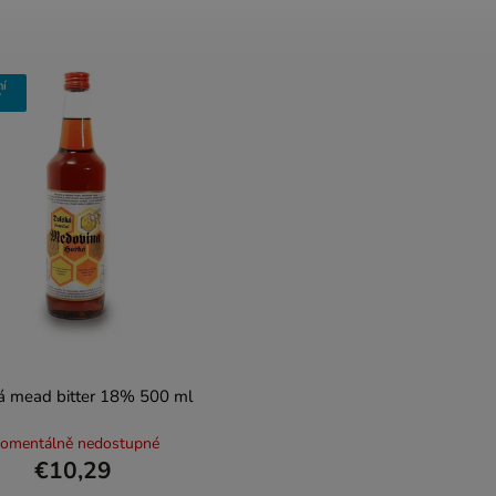
ní
í
á mead bitter 18% 500 ml
omentálně nedostupné
€10,29