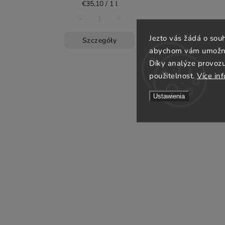
€35,10 / 1 l
Jezto vás žádá o sou
Szczegóły
abychom vám umožnili
Díky analýze provoz
použitelnost.
Více in
Ustawienia