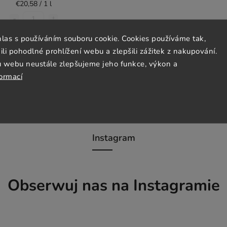
€20,58 / 1 l
hlas s používáním souboru cookie. Cookies používáme tak,
Szczegóły
 pohodlné prohlížení webu a zlepšili zážitek z nakupování.
u webu neustále zlepšujeme jeho funkce, výkon a
formací
Instagram
Obserwuj nas na Instagramie