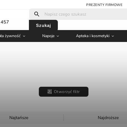
PREZENTY FIRMOWE
 457
Szukaj
ła żywność
Napoje
Apteka i kosmetyki
Otworzyć filtr
Najtańsze
Najdroższe