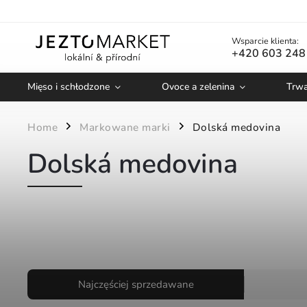
Wsparcie klienta:
+420 603 248
Mięso i schłodzone
Ovoce a zelenina
Trwa
Home
Markowane marki
Dolská medovina
/
/
Dolská medovina
Najczęściej sprzedawane