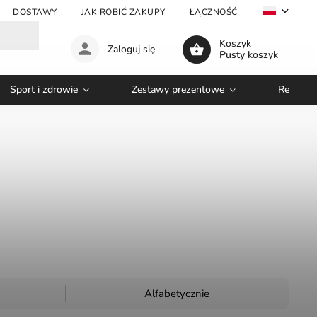
DOSTAWY
JAK ROBIĆ ZAKUPY
ŁĄCZNOŚĆ
VELKOOBC
Koszyk
Zaloguj się
Pusty koszyk
Sport i zdrowie
Zestawy prezentowe
Relaks i
Alfabetycznie