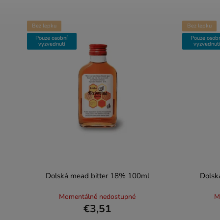
Bez lepku
Bez lepku
Pouze osobní
Pouze osob
vyzvednutí
vyzvednut
Dolská mead bitter 18% 100ml
Dolsk
Momentálně nedostupné
M
€3,51