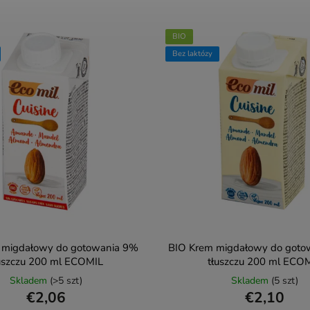
BIO
Bez laktózy
 migdałowy do gotowania 9%
BIO Krem migdałowy do goto
uszczu 200 ml ECOMIL
tłuszczu 200 ml ECO
Skladem
(>5 szt)
Skladem
(5 szt)
€2,06
€2,10