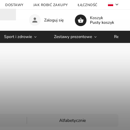
DOSTAWY
JAK ROBIĆ ZAKUPY
ŁĄCZNOŚĆ
VELKOOBC
Koszyk
Zaloguj się
Pusty koszyk
Sport i zdrowie
Zestawy prezentowe
Relaks i
Alfabetycznie