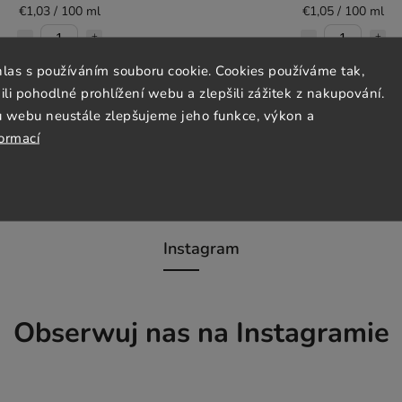
€1,03 / 100 ml
€1,05 / 100 ml
hlas s používáním souboru cookie. Cookies používáme tak,
Do koszyka
Do koszyka
 pohodlné prohlížení webu a zlepšili zážitek z nakupování.
u webu neustále zlepšujeme jeho funkce, výkon a
formací
Instagram
Obserwuj nas na Instagramie