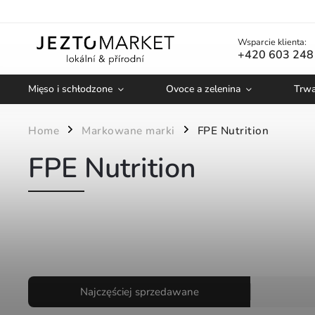
Wsparcie klienta:
+420 603 248
Mięso i schłodzone
Ovoce a zelenina
Trwa
Home
Markowane marki
FPE Nutrition
/
/
FPE Nutrition
Najczęściej sprzedawane