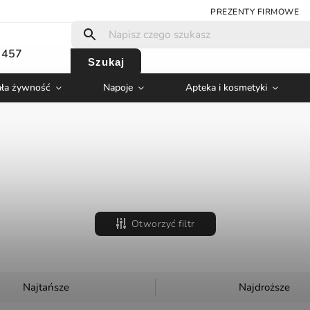
PREZENTY FIRMOWE
 457
Szukaj
ła żywność
Napoje
Apteka i kosmetyki
Otworzyć filtr
Najtańsze
Najdroższe