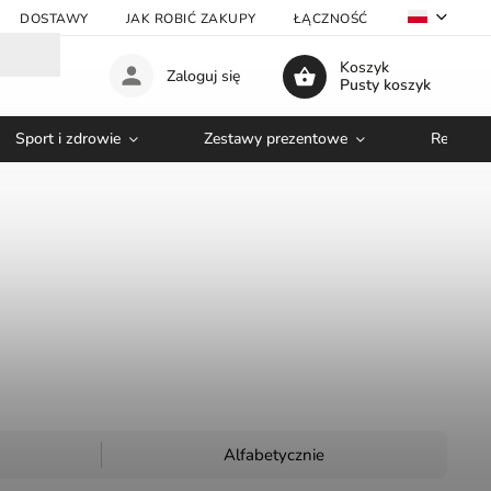
DOSTAWY
JAK ROBIĆ ZAKUPY
ŁĄCZNOŚĆ
VELKOOBC
Koszyk
Zaloguj się
Pusty koszyk
Sport i zdrowie
Zestawy prezentowe
Relaks i
Alfabetycznie