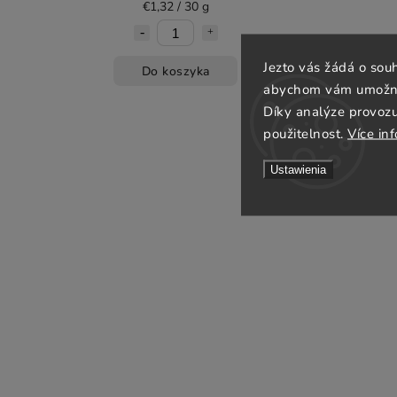
€1,32 / 30 g
Jezto vás žádá o sou
Do koszyka
abychom vám umožnili
Díky analýze provoz
použitelnost.
Více in
Ustawienia