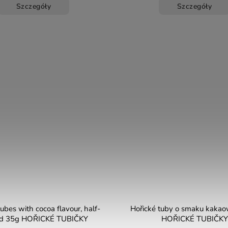
Szczegóły
Szczegóły
ubes with cocoa flavour, half-
Hořické tuby o smaku kaka
ed 35g HOŘICKÉ TUBIČKY
HOŘICKÉ TUBIČKY