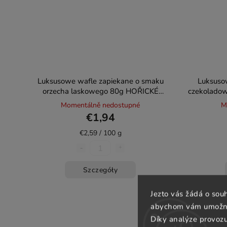
Luksusowe wafle zapiekane o smaku
Luksuso
orzecha laskowego 80g HOŘICKÉ
czekolado
TRUBIČKY
Momentálně nedostupné
M
€1,94
€2,59 / 100 g
Szczegóły
Jezto vás žádá o sou
abychom vám umožnili
Díky analýze provoz