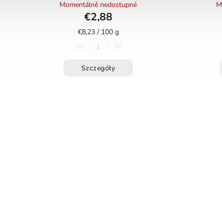
4x35g HOŘICKÉ TUBIČKY
Momentálně nedostupné
M
€2,88
€8,23 / 100 g
Szczegóły