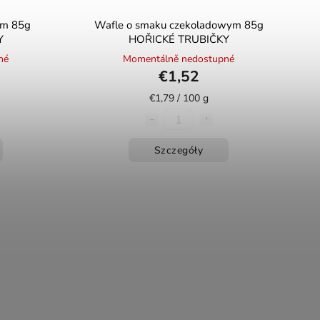
ym 85g
Wafle o smaku czekoladowym 85g
Y
HOŘICKÉ TRUBIČKY
né
Momentálně nedostupné
€1,52
€1,79 / 100 g
Szczegóły