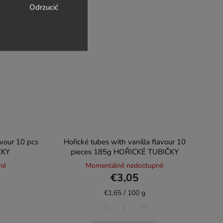
Odrzucić
avour 10 pcs
Hořické tubes with vanilla flavour 10
ČKY
pieces 185g HOŘICKÉ TUBIČKY
né
Momentálně nedostupné
€3,05
€1,65 / 100 g