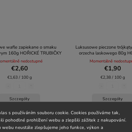
we wafle zapiekane o smaku
Luksusowe pieczone trójkąt
wym 160g HOŘICKÉ TRUBIČKY
orzecha laskowego 80g 
TRUBIČKY
omentálně nedostupné
Momentálně nedostup
€2,60
€1,90
€1,63 / 100 g
€2,38 / 100 g
Szczegóły
Szczegóły
hlas s používáním souboru cookie. Cookies používáme tak,
 pohodlné prohlížení webu a zlepšili zážitek z nakupování.
u webu neustále zlepšujeme jeho funkce, výkon a