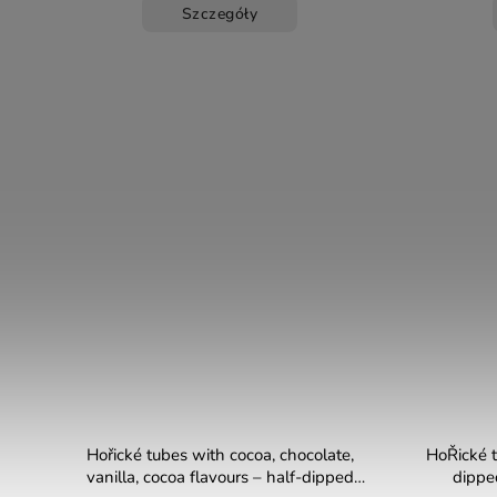
Szczegóły
Hořické tubes with cocoa, chocolate,
HoŘické t
vanilla, cocoa flavours – half-dipped
dipp