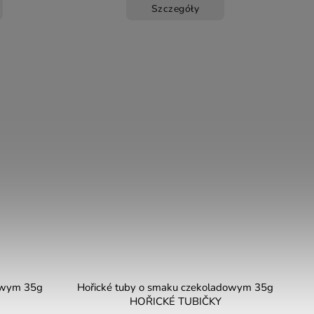
Szczegóły
owym 35g
Hořické tuby o smaku czekoladowym 35g
HOŘICKÉ TUBIČKY