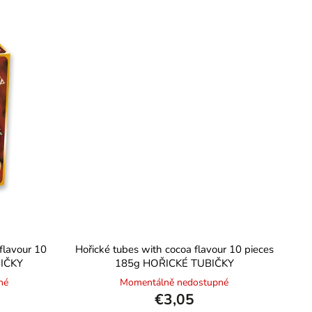
flavour 10
Hořické tubes with cocoa flavour 10 pieces
IČKY
185g HOŘICKÉ TUBIČKY
né
Momentálně nedostupné
€3,05