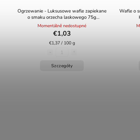
Ogrzewanie - Luksusowe wafle zapiekane
Wafle o 
o smaku orzecha laskowego 75g
HOŘICKÉ TRUBIČKY
Momentálně nedostupné
M
€1,03
€1,37 / 100 g
Szczegóły