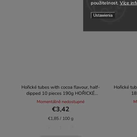
použitelnost.
Více in
Ustawienia
Hořické tubes with cocoa flavour, half-
Hořické tub
dipped 10 pieces 190g HOŘICKÉ
18
TUBIČKY
Momentálně nedostupné
M
€3,42
€1,85 / 100 g