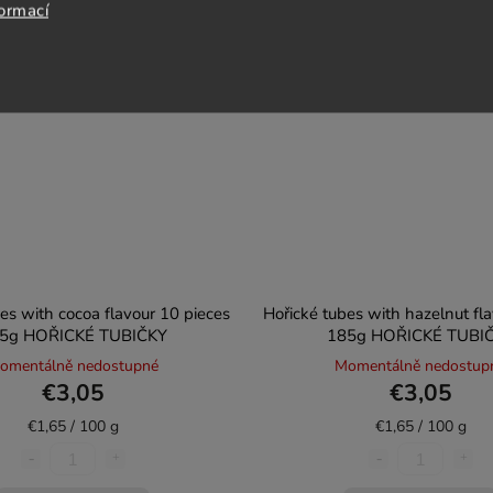
formací
es with cocoa flavour 10 pieces
Hořické tubes with hazelnut fl
5g HOŘICKÉ TUBIČKY
185g HOŘICKÉ TUBI
omentálně nedostupné
Momentálně nedostup
€3,05
€3,05
€1,65 / 100 g
€1,65 / 100 g