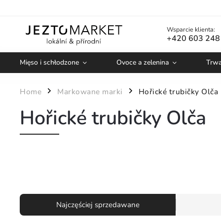
Wsparcie klienta:
+420 603 248
Mięso i schłodzone
Ovoce a zelenina
Trwa
Home
Markowane marki
Hořické trubičky Olča
/
/
Hořické trubičky Olča
Najczęściej sprzedawane