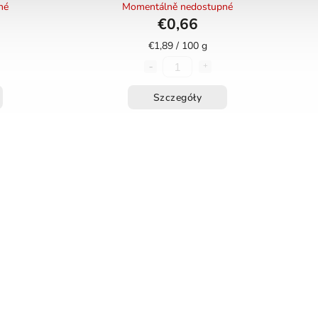
né
Momentálně nedostupné
€0,66
€1,89 / 100 g
Szczegóły