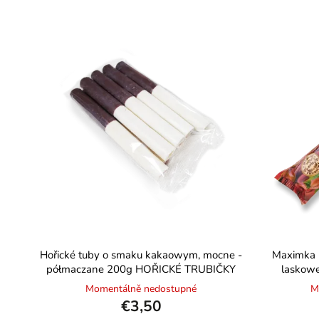
Hořické tuby o smaku kakaowym, mocne -
Maximka H
półmaczane 200g HOŘICKÉ TRUBIČKY
laskow
Momentálně nedostupné
M
€3,50