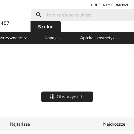
PREZENTY FIRMOWE
 457
Szukaj
ła żywność
Napoje
Apteka i kosmetyki
Otworzyć filtr
Najtańsze
Najdroższe