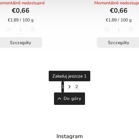
omentálně nedostupné
Momentálně nedostup
€0,66
€0,66
€1,89 / 100 g
€1,89 / 100 g
Szczegóły
Szczegóły
Załaduj jeszcze 1
1
2
Do góry
Instagram