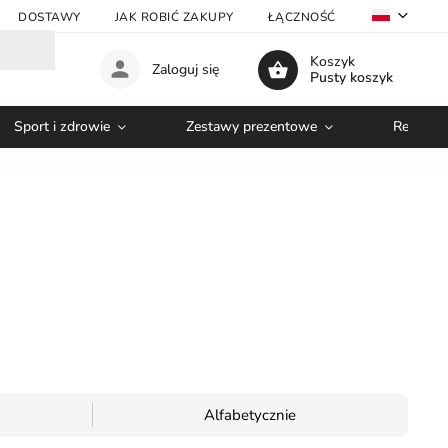
DOSTAWY
JAK ROBIĆ ZAKUPY
ŁĄCZNOŚĆ
VELKOOBC
Koszyk
Zaloguj się
Pusty koszyk
Sport i zdrowie
Zestawy prezentowe
Relaks i
Alfabetycznie