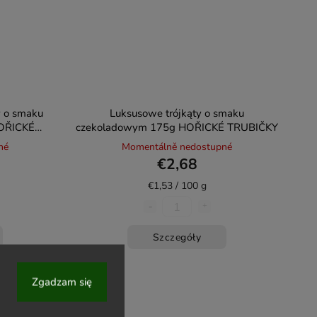
y o smaku
Luksusowe trójkąty o smaku
HOŘICKÉ
czekoladowym 175g HOŘICKÉ TRUBIČKY
né
Momentálně nedostupné
€2,68
€1,53 / 100 g
Szczegóły
Zgadzam się