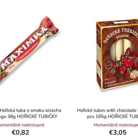
ořická tuba o smaku orzecha
Hořické tubes with chocolate 
ego 38g HOŘICKÉ TUBIČKY
pcs 185g HOŘICKÉ TUB
omentálně nedostupné
Momentálně nedostup
€0,82
€3,05