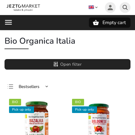
Empty cart
Search
Bio Organica Italia
Open filter
Bestsellers
Least expensive
BIO
BIO
Most expensive
Pick-up only
Pick-up only
Alphabetically