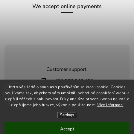
We accept online payments
Customer support:
+420 603 248 457
Jezto vás žádá o souhlas s používáním souboru cookie. Cookies
info@jeztomarket.cz
používáme tak, abychom vám umožnili pohodlné prohlížení webu a
zlepšili zážitek z nakupování. Díky analýze provozu webu neustále
zlepšujeme jeho funkce, výkon a použitelnost.
Více informací
Settings
Copyright 2026
Jezto Market
. All rights reserved.
Vytvořil
Shoptet
| Design
Shoptak.cz
Accept