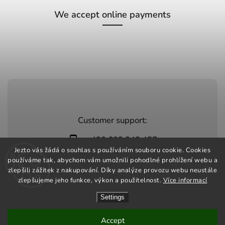
We accept online payments
Customer support:
+420 603 248 457
Jezto vás žádá o souhlas s používáním souboru cookie. Cookies
info@jeztomarket.cz
používáme tak, abychom vám umožnili pohodlné prohlížení webu a
zlepšili zážitek z nakupování. Díky analýze provozu webu neustále
zlepšujeme jeho funkce, výkon a použitelnost.
Více informací
Settings
Copyright 2026
Jezto Market
. All rights reserved.
Vytvořil
Shoptet
| Design
Shoptak.cz
Accept