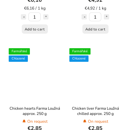
€6,16
€4,92
€6,16 / 1 kg
€4,92 / 1 kg
Add to cart
Add to cart
Farmářské
Farmářské
Chlazené
Chlazené
Chicken hearts Farma Loužná
Chicken liver Farma Loužná
approx. 250 g
chilled approx. 250 g
🔔 On request
🔔 On request
€2,85
€2,85