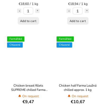
€18,60 / 1 kg
€18,94 / 1 kg
Add to cart
Add to cart
Farmářské
Farmářské
Chlazené
Chlazené
Chicken breast fillets
Chicken half Farma Loužná
SUPREME chilled Farma
chilled approx. 1 kg
Loužná approx. 600 g
🔔 On request
🔔 On request
€9,47
€10,67