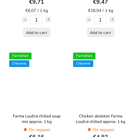
€9,71
€9,47
€6,07 / 1 kg
€18,94 / 1 kg
Add to cart
Add to cart
Farmářské
Farmářské
Chlazené
Chlazené
Farma Loužná chilled soup
Chicken skeleton Farma
mix approx. 1 kg
Loužná chilled approx. 1 kg
🔔 On request
🔔 On request