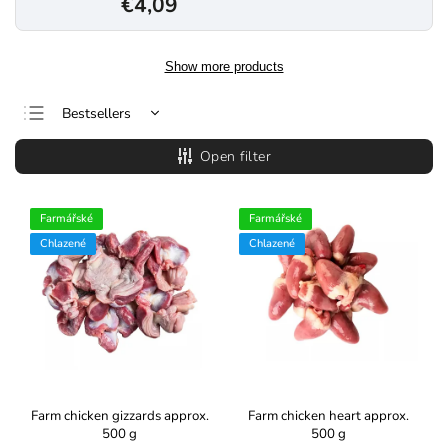
€4,09
Show more products
Bestsellers
Least expensive
Open filter
Most expensive
Alphabetically
Farmářské
Farmářské
Chlazené
Chlazené
Farm chicken gizzards approx.
Farm chicken heart approx.
500 g
500 g