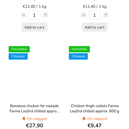
€11,40 / 1 kg
€11,40 / 1 kg
Add to cart
Add to cart
Farmářské
Farmářské
Chlazené
Chlazené
Boneless chicken for roulade
Chicken thigh cutlets Farma
Farma Loužná chilled approx.
Loužná chilled approx. 600 g
1.5 kg
🔔 On request
🔔 On request
€27,90
€9,47