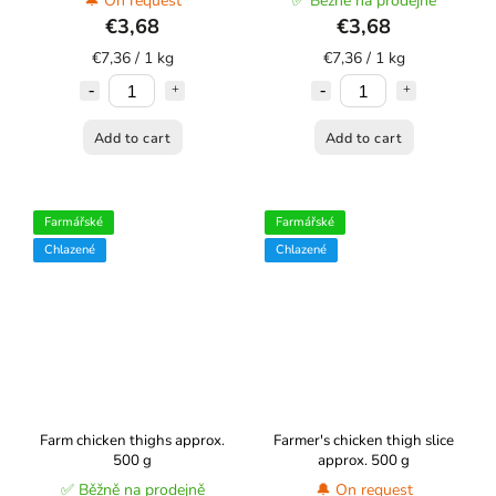
🔔 On request
✅ Běžně na prodejně
€3,68
€3,68
€7,36 / 1 kg
€7,36 / 1 kg
Add to cart
Add to cart
Farmářské
Farmářské
Chlazené
Chlazené
Farm chicken thighs approx.
Farmer's chicken thigh slice
500 g
approx. 500 g
✅ Běžně na prodejně
🔔 On request