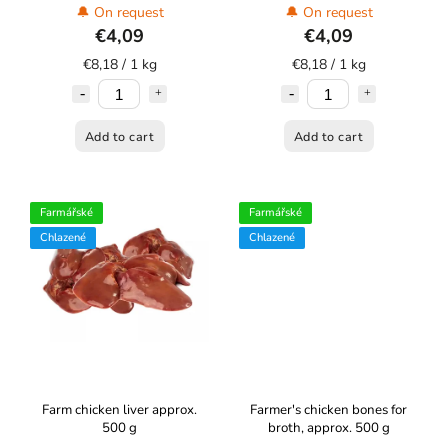
🔔 On request
🔔 On request
€4,09
€4,09
€8,18 / 1 kg
€8,18 / 1 kg
Add to cart
Add to cart
Farmářské
Farmářské
Chlazené
Chlazené
Farm chicken liver approx.
Farmer's chicken bones for
500 g
broth, approx. 500 g