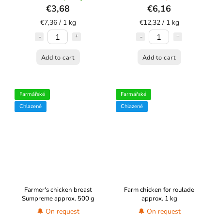
€3,68
€6,16
€7,36 / 1 kg
€12,32 / 1 kg
Add to cart
Add to cart
Farmářské
Farmářské
Chlazené
Chlazené
Farmer's chicken breast
Farm chicken for roulade
Sumpreme approx. 500 g
approx. 1 kg
🔔 On request
🔔 On request