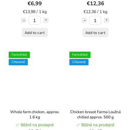
€6,99
€12,36
€13,98 / 1 kg
€12,36 / 1 kg
Add to cart
Add to cart
Farmářské
Farmářské
Chlazené
Chlazené
Whole farm chicken, approx.
Chicken breast Farma Loužná
1.6 kg
chilled approx. 500 g
✅ Běžně na prodejně
✅ Běžně na prodejně