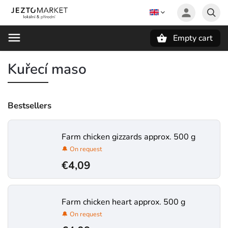
Empty cart
Search
Kuřecí maso
Bestsellers
Farm chicken gizzards approx. 500 g
🔔 On request
€4,09
Farm chicken heart approx. 500 g
🔔 On request