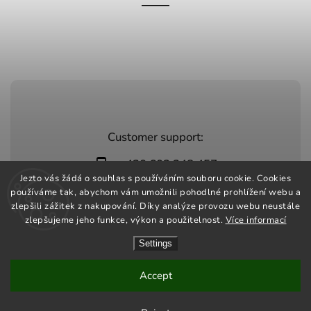
Customer support:
+420 603 248 457
Jezto vás žádá o souhlas s používáním souboru cookie. Cookies
info@jeztomarket.cz
používáme tak, abychom vám umožnili pohodlné prohlížení webu a
zlepšili zážitek z nakupování. Díky analýze provozu webu neustále
zlepšujeme jeho funkce, výkon a použitelnost.
Více informací
Settings
Copyright 2026
Jezto Market
. All rights reserved.
Vytvořil
Shoptet
| Design
Shoptak.cz
Accept