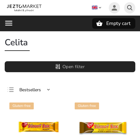
Empty cart
Search
Celita
Open filter
Bestsellers
Least expensive
Gluten-free
Gluten-free
Most expensive
Alphabetically