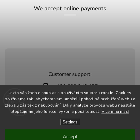
We accept online payments
Customer support:
+420 603 248 457
Jezto vás žádá o souhlas s používáním souboru cookie. Cookies
info@jeztomarket.cz
používáme tak, abychom vám umožnili pohodlné prohlížení webu a
zlepšili zážitek z nakupování. Díky analýze provozu webu neustále
zlepšujeme jeho funkce, výkon a použitelnost.
Více informací
Settings
Copyright 2026
Jezto Market
. All rights reserved.
Vytvořil
Shoptet
| Design
Shoptak.cz
Accept