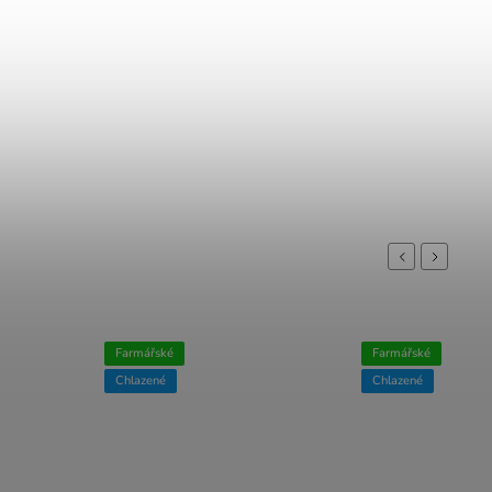
Previous
Next
Farmářské
Farmářské
Chlazené
Chlazené