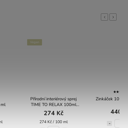
Previous
Next
Vegan
Přírodní interiérový sprej
Zinkáček 100ml 
 ml
TIME TO RELAX 100ml
Almara Soap
440 K
274 Kč
ml
274 Kč / 100 ml