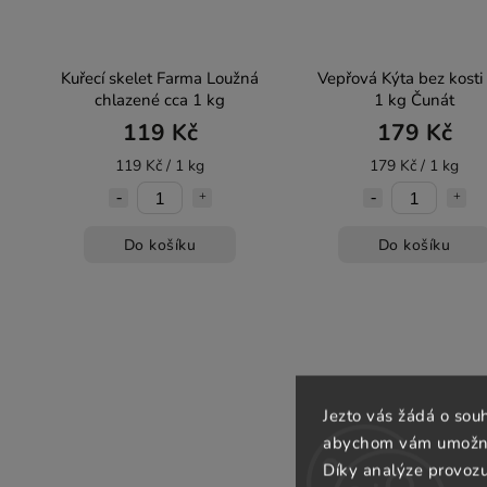
a
Kuřecí skelet Farma Loužná
Vepřová Kýta bez kosti
chlazené cca 1 kg
1 kg Čunát
119 Kč
179 Kč
119 Kč / 1 kg
179 Kč / 1 kg
Do košíku
Do košíku
Jezto vás žádá o sou
abychom vám umožnili
Díky analýze provoz