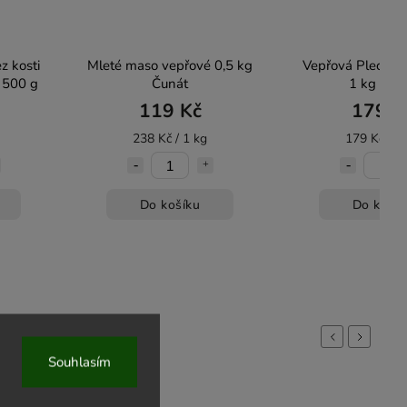
z kosti
Mleté maso vepřové 0,5 kg
Vepřová Plec bez
í 500 g
Čunát
1 kg Čun
119 Kč
179 K
238 Kč / 1 kg
179 Kč / 1
Do košíku
Do košík
Previous
Next
Souhlasím