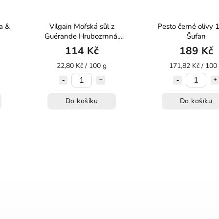
na &
Vilgain Mořská sůl z
Pesto černé olivy 
Guérande Hrubozrnná,
Šufan
vlhká 500 g
114 Kč
189 Kč
22,80 Kč / 100 g
171,82 Kč / 100
Do košíku
Do košíku