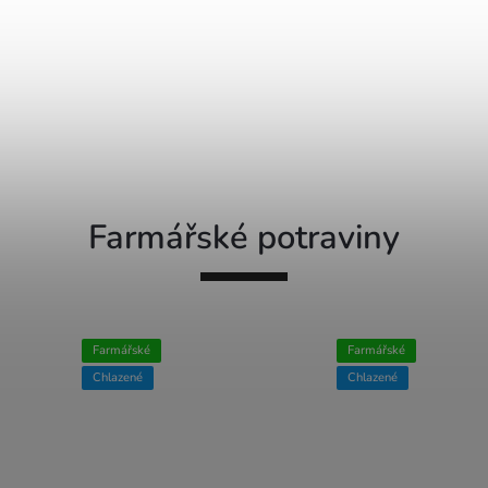
Farmářské potraviny
Farmářské
Farmářské
Chlazené
Chlazené