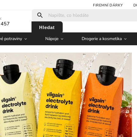
FIREMNÍ DÁRKY
D
:
 457
Hledat
vé potraviny
Nápoje
Drogerie a kosmetika