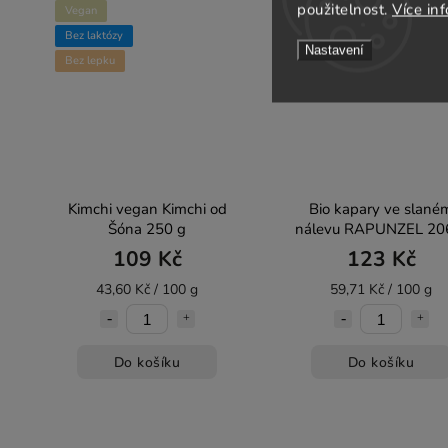
použitelnost.
Více in
Vegan
BIO
Bez laktózy
Nastavení
Bez lepku
Kimchi vegan Kimchi od
Bio kapary ve slané
Šóna 250 g
nálevu RAPUNZEL 20
109 Kč
123 Kč
43,60 Kč / 100 g
59,71 Kč / 100 g
Do košíku
Do košíku