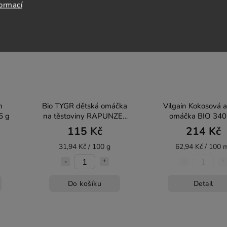
formací
BIO
Vegan
BIO
Bez laktózy
Bez lepku
m
Bio TYGR dětská omáčka
Vilgain Kokosová 
6 g
na těstoviny RAPUNZEL
omáčka BIO 340
360 g
115 Kč
214 Kč
31,94 Kč / 100 g
62,94 Kč / 100 
Do košíku
Detail