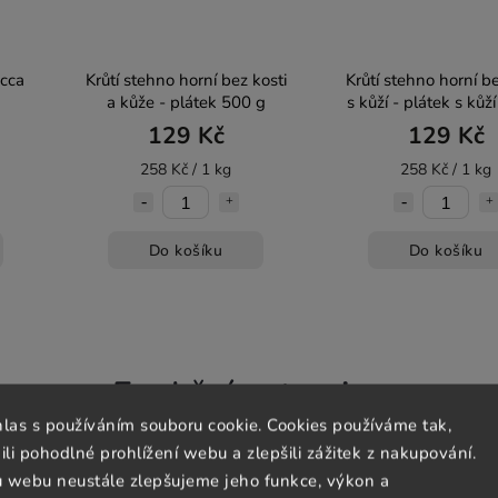
 cca
Krůtí stehno horní bez kosti
Krůtí stehno horní be
a kůže - plátek 500 g
s kůží - plátek s kůž
129 Kč
129 Kč
258 Kč / 1 kg
258 Kč / 1 kg
Do košíku
Do košíku
Funkční potraviny
hlas s používáním souboru cookie. Cookies používáme tak,
 pohodlné prohlížení webu a zlepšili zážitek z nakupování.
u webu neustále zlepšujeme jeho funkce, výkon a