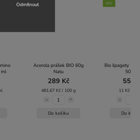
BIO
BIO
Odmítnout
Bez laktózy
Bez lepku
amino
Acerola prášek BIO 60g
Bio špagety semo
 ml
Natu
500 g
289 Kč
55 K
ml
481,67 Kč / 100 g
11 Kč / 10
Do košíku
Do košík