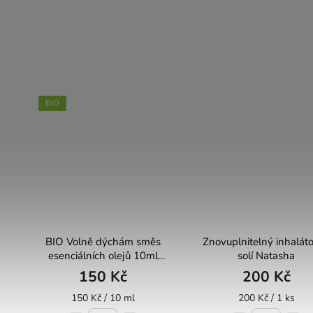
BIO
BIO Volně dýchám směs
Znovuplnitelný inhaláto
esenciálních olejů 10ml
solí Natasha
Natasha
150 Kč
200 Kč
150 Kč / 10 ml
200 Kč / 1 ks