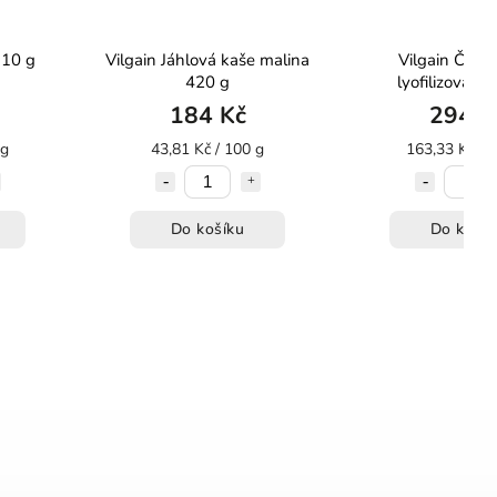
110 g
Vilgain Jáhlová kaše malina
Vilgain Černý
420 g
lyofilizovaný
184 Kč
294 K
 g
43,81 Kč / 100 g
163,33 Kč / 
Do košíku
Do košík