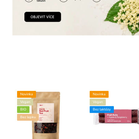
Novinka
Novinka
Vegan
Vegan
BIO
Bez laktózy
Bez lepku