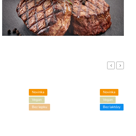
Previous
Next
Novinka
Novinka
Vegan
Vegan
Bez lepku
Bez laktózy