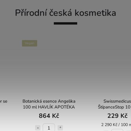
Přírodní česká kosmetika
Vegan
r se
Botanická esence Angelika
Swissmedicus
100 ml HAVLÍK APOTÉKA
ŠtípanceStop 10
864 Kč
229 Kč
2 290 Kč / 100 