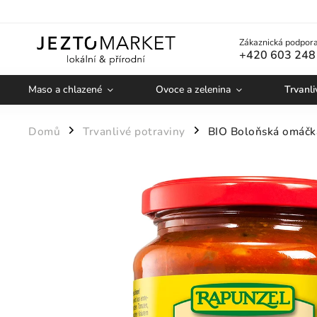
Zákaznická podpora
+420 603 248
Maso a chlazené
Ovoce a zelenina
Trvanli
Domů
Trvanlivé potraviny
BIO Boloňská omáčk
/
/