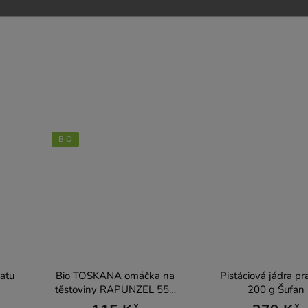
BIO
atu
Bio TOSKANA omáčka na
Pistáciová jádra p
těstoviny RAPUNZEL 550
200 g Šufan
g