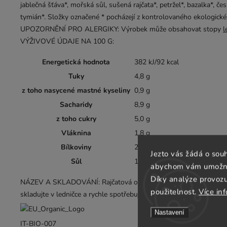
jablečná šťáva*, mořská sůl, sušená rajčata*, petržel*, bazalka*, če
tymián*. Složky označené * pocházejí z kontrolovaného ekologické
UPOZORNĚNÍ PRO ALERGIKY: Výrobek může obsahovat stopy
l
VÝŽIVOVÉ ÚDAJE NA 100 G:
Energetická hodnota
382 kJ/92 kcal
Tuky
4,8 g
z toho nasycené mastné kyseliny
0,9 g
Sacharidy
8,9 g
z toho cukry
5,0 g
Vláknina
1,8 g
Bílkoviny
2,4 g
Jezto vás žádá o sou
Sůl
1,3 g
abychom vám umožnili
Díky analýze provoz
NÁZEV A SKLADOVÁNÍ: Rajčatová omáčka na těstoviny s červenou
použitelnost.
Více in
skladujte v ledničce a rychle spotřebujte.
Nastavení
IT-BIO-007