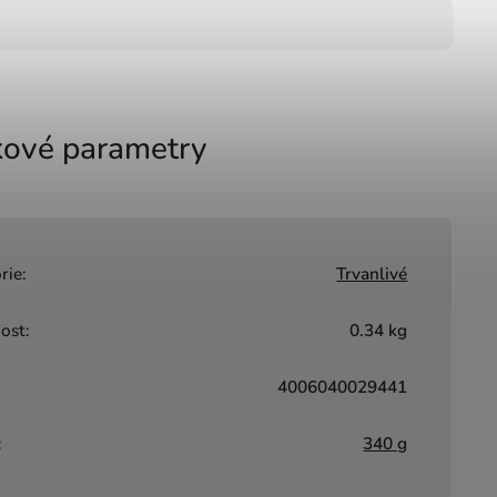
ové parametry
rie
:
Trvanlivé
ost
:
0.34 kg
4006040029441
:
340 g