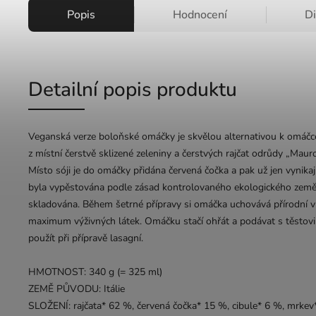
Popis
Hodnocení
D
Detailní popis produktu
Veganská verze boloňské omáčky je skvělou alternativou k omáčce
z místní čerstvě sklizené zeleniny a čerstvých rajčat odrůdy „Maur
Místo sóji je do omáčky přidána červená čočka a pak už jen vynikající
byla vypěstována podle zásad kontrolovaného ekologického zeměd
skladována. Během šetrné přípravy si omáčka uchovává přírodní vůn
maximum výživných látek. Omáčku stačí ohřát a podávat s těstovi
použít při přípravě lasagní.
HMOTNOST: 340 g (= 325 ml)
ZEMĚ PŮVODU: Itálie
SLOŽENÍ: rajčata* 62 %, červená čočka* 15 %, cibule* 6 %, mrkev*