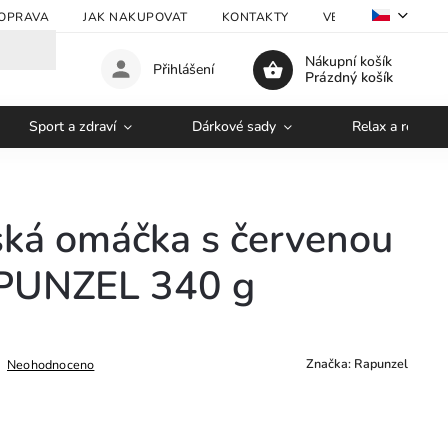
OPRAVA
JAK NAKUPOVAT
KONTAKTY
VELKOOBCHOD
Nákupní košík
Přihlášení
Prázdný košík
Sport a zdraví
Dárkové sady
Relax a regene
ká omáčka s červenou
PUNZEL 340 g
Značka:
Rapunzel
Neohodnoceno