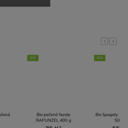
Previous
Next
BIO
BIO
ražená
Bio pečené fazole
Bio špagety semo
RAPUNZEL 400 g
500 g