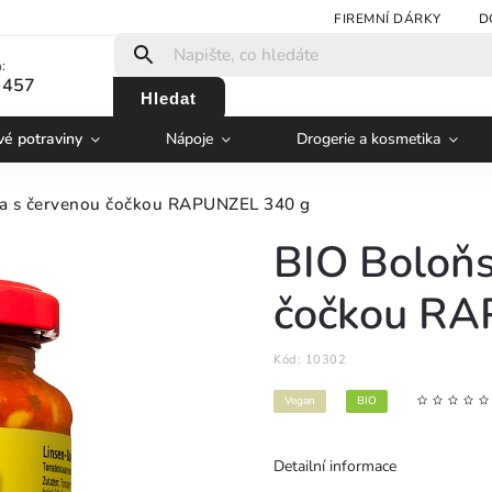
FIREMNÍ DÁRKY
D
:
 457
Hledat
vé potraviny
Nápoje
Drogerie a kosmetika
a s červenou čočkou RAPUNZEL 340 g
BIO Boloňs
čočkou RA
Kód:
10302
Vegan
BIO
Detailní informace