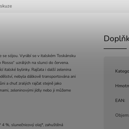
iskuze
Doplňk
 se sójou. Vyrábí se v italském Toskánsku
o Rosso“ uzrálých na slunci do červena.
 italské bylinky. Rajčata i další zelenina
Katego
ělství, nebyla dálkově transportována ani
i a chuť zralých rajčat stejně jako
Hmotn
nami, zeleninovými jídly nebo ji můžeme
EAN
:
Objem
 4 %, slunečnicový olej*, zahuštěná