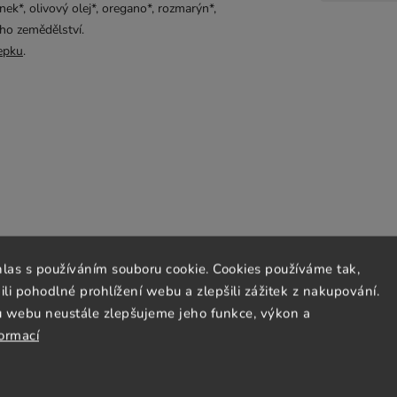
snek*, olivový olej*, oregano*, rozmarýn*,
ho zemědělství.
epku
.
hlas s používáním souboru cookie. Cookies používáme tak,
 pohodlné prohlížení webu a zlepšili zážitek z nakupování.
u webu neustále zlepšujeme jeho funkce, výkon a
 čočkou. Pasterováno. Po otevření
formací