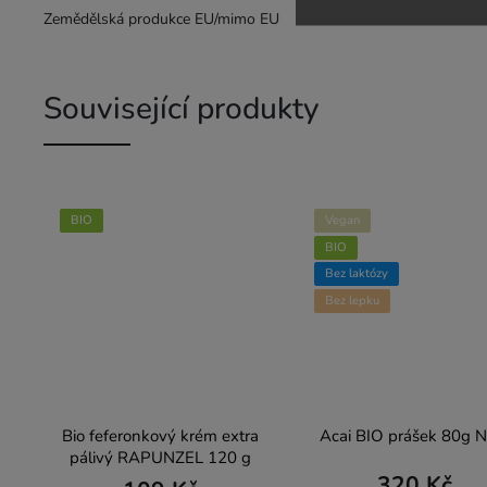
Zemědělská produkce EU/mimo EU
Související produkty
BIO
Vegan
BIO
Bez laktózy
Bez lepku
Bio feferonkový krém extra
Acai BIO prášek 80g N
pálivý RAPUNZEL 120 g
320 Kč