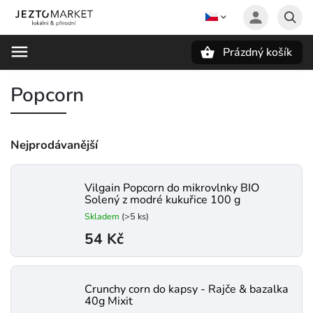
Prázdný košík
Hledat
Popcorn
Nejprodávanější
Vilgain Popcorn do mikrovlnky BIO
Solený z modré kukuřice 100 g
Skladem
(>5 ks)
54 Kč
Crunchy corn do kapsy - Rajče & bazalka
40g Mixit