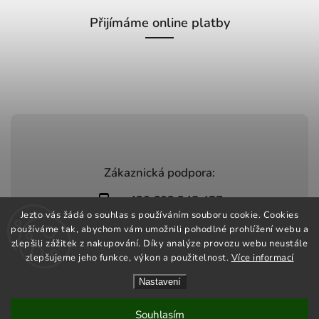
Přijímáme online platby
Zákaznická podpora:
+420 603 248 457
Jezto vás žádá o souhlas s používáním souboru cookie. Cookies
info@jeztomarket.cz
používáme tak, abychom vám umožnili pohodlné prohlížení webu a
zlepšili zážitek z nakupování. Díky analýze provozu webu neustále
zlepšujeme jeho funkce, výkon a použitelnost.
Více informací
Nastavení
Copyright 2026
Jezto Market
. Všechna práva vyhrazena.
Vytvořil
Shoptet
| Design
Shoptak.cz
Souhlasím