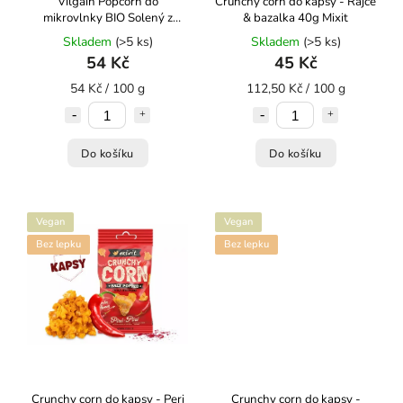
Vilgain Popcorn do
Crunchy corn do kapsy - Rajče
mikrovlnky BIO Solený z
& bazalka 40g Mixit
modré kukuřice 100 g
Skladem
(>5 ks)
Skladem
(>5 ks)
54 Kč
45 Kč
54 Kč / 100 g
112,50 Kč / 100 g
Do košíku
Do košíku
Vegan
Vegan
Bez lepku
Bez lepku
Crunchy corn do kapsy - Peri
Crunchy corn do kapsy -