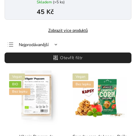
Skladem
(>5 ks)
45 Kč
Zobrazit více produktů
Nejprodávanější
Nejlevnější
Otevřít filtr
Nejdražší
Abecedně
Vegan
Vegan
BIO
Bez lepku
Bez lepku