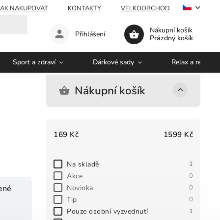
JAK NAKUPOVAT
KONTAKTY
VELKOOBCHOD
Nákupní košík
Přihlášení
Prázdný košík
Sport a zdraví
Dárkové sady
Relax a regener
Nákupní košík
169
Kč
1599
Kč
Na skladě
1
Akce
0
Novinka
0
zené
Tip
0
Pouze osobní vyzvednutí
1