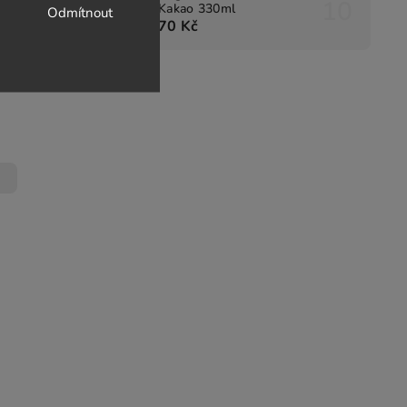
Kakao 330ml
Odmítnout
erstvá,
70 Kč
4-6 kg)
né
(2 ks)