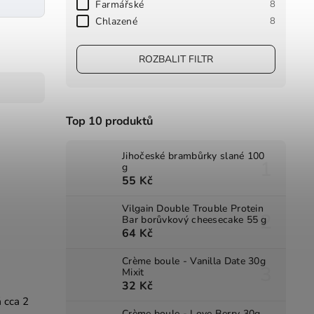
Farmářské
8
Chlazené
8
ROZBALIT FILTR
Top 10 produktů
Jihočeské brambůrky slané 100
g
55 Kč
Vilgain Double Trouble Protein
Bar borůvkový cheesecake 55 g
64 Kč
Crème boule - Vanilla Date 30g
Mixit
32 Kč
 cca 2
Crème boule - Love Berry 30g