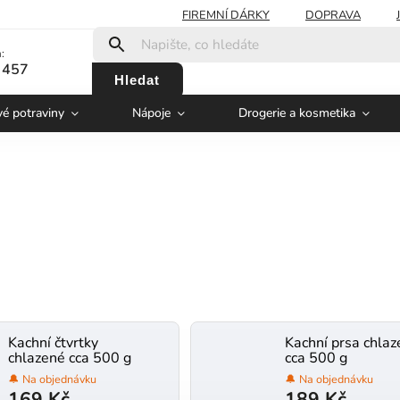
FIREMNÍ DÁRKY
DOPRAVA
:
 457
Hledat
vé potraviny
Nápoje
Drogerie a kosmetika
Kachní čtvrtky
Kachní prsa chla
chlazené cca 500 g
cca 500 g
🔔 Na objednávku
🔔 Na objednávku
169 Kč
189 Kč