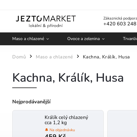
Zákaznická podpora
+420 603 248
Maso a chlazené
Ovoce a zelenina
Trvanli
Domů
Maso a chlazené
Kachna, Králík, Husa
/
/
Kachna, Králík, Husa
Nejprodávanější
Králík celý chlazený
cca 1,2 kg
🔔 Na objednávku
459 Kč