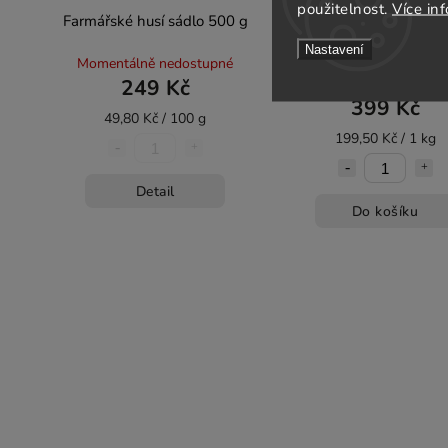
použitelnost.
Více in
Farmářské husí sádlo 500 g
Farmářské pomalu rost
kuře cca 2 kg
Nastavení
Momentálně nedostupné
Rezervace (výdej od 6-
249 Kč
listopadu)
399 Kč
49,80 Kč / 100 g
199,50 Kč / 1 kg
Detail
Do košíku