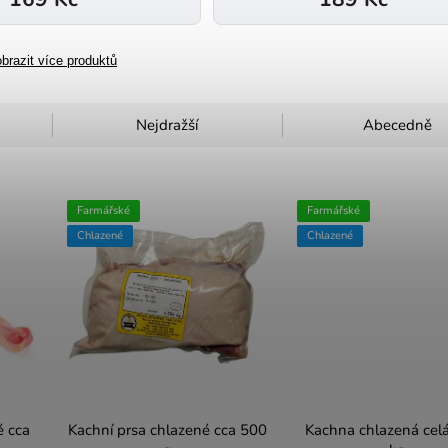
brazit více produktů
Nejdražší
Abecedně
Farmářské
Farmářské
Chlazené
Chlazené
é cca
Kachní prsa chlazené cca 500
Kachna chlazená celá