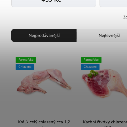
Zo
Nejprodávanější
Nejlevnější
Farmářské
Farmářské
Chlazené
Chlazené
Králík celý chlazený cca 1,2
Kachní čtvrtky chlazen