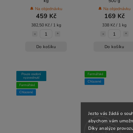
kg
500 g
🔔 Na objednávku
🔔 Na objednávku
459 Kč
169 Kč
382,50 Kč / 1 kg
338 Kč / 1 kg
Do košíku
Do košíku
Pouze osobní
Farmářské
vyzvednutí
Chlazené
Farmářské
Chlazené
Jezto vás žádá o sou
abychom vám umožnili
Díky analýze provoz