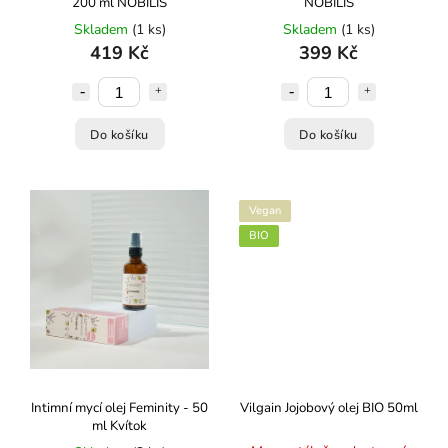
200 ml NOBILIS
NOBILIS
Skladem
(1 ks)
Skladem
(1 ks)
419 Kč
399 Kč
Do košíku
Do košíku
Vegan
BIO
Intimní mycí olej Feminity - 50
Vilgain Jojobový olej BIO 50ml
ml Kvítok