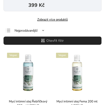
399 Kč
Zobrazit více produktů
Nejprodávanější
Nejlevnější
Otevřít filtr
Nejdražší
Abecedně
Vegan
Vegan
Mycí intimní olej Řebříčkový
Mycí intimní olej Fema 200 ml