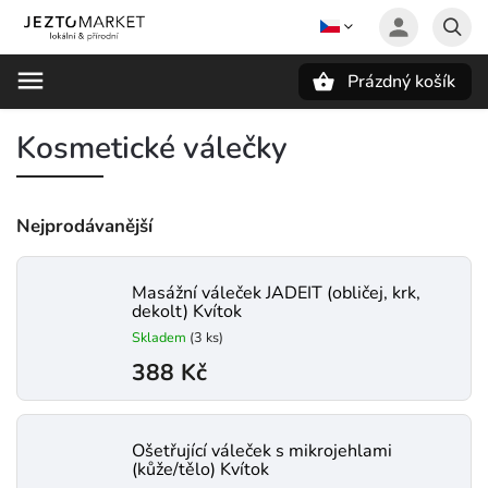
Prázdný košík
Hledat
Kosmetické válečky
Nejprodávanější
Masážní váleček JADEIT (obličej, krk,
dekolt) Kvítok
Skladem
(3 ks)
388 Kč
Ošetřující váleček s mikrojehlami
(kůže/tělo) Kvítok