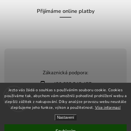
Přijímáme online platby
Zákaznická podpora:
+420 603 248 457
Jezto vás žádá o souhlas s používáním souboru cookie. Cookies
info@jeztomarket.cz
používáme tak, abychom vám umožnili pohodlné prohlížení webu a
zlepšili zážitek z nakupování. Díky analýze provozu webu neustále
zlepšujeme jeho funkce, výkon a použitelnost.
Více informací
Nastavení
Copyright 2026
Jezto Market
. Všechna práva vyhrazena.
Vytvořil
Shoptet
| Design
Shoptak.cz