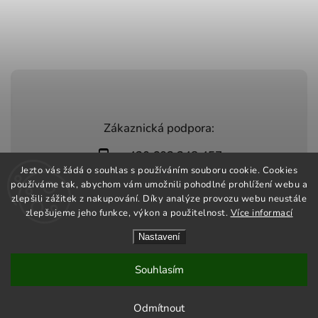
Zákaznická podpora:
+420 603 248 457
Jezto vás žádá o souhlas s používáním souboru cookie. Cookies
info@jeztomarket.cz
používáme tak, abychom vám umožnili pohodlné prohlížení webu a
zlepšili zážitek z nakupování. Díky analýze provozu webu neustále
zlepšujeme jeho funkce, výkon a použitelnost.
Více informací
Nastavení
Copyright 2026
Jezto Market
. Všechna práva vyhrazena.
Vytvořil
Shoptet
| Design
Shoptak.cz
Souhlasím
Odmítnout