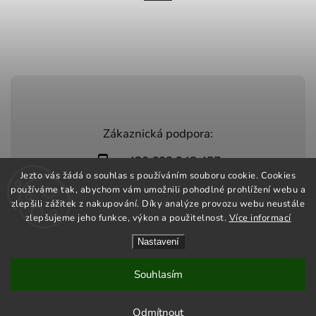
Zákaznická podpora:
+420 603 248 457
Jezto vás žádá o souhlas s používáním souboru cookie. Cookies
info@jeztomarket.cz
používáme tak, abychom vám umožnili pohodlné prohlížení webu a
zlepšili zážitek z nakupování. Díky analýze provozu webu neustále
zlepšujeme jeho funkce, výkon a použitelnost.
Více informací
Nastavení
Copyright 2026
Jezto Market
. Všechna práva vyhrazena.
Vytvořil
Shoptet
| Design
Shoptak.cz
Souhlasím
Odmítnout