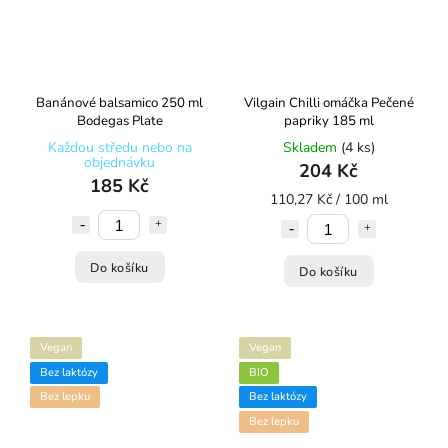
Banánové balsamico 250 ml
Vilgain Chilli omáčka Pečené
Bodegas Plate
papriky 185 ml
Každou středu nebo na
Skladem
(4 ks)
objednávku
204 Kč
185 Kč
110,27 Kč / 100 ml
Do košíku
Do košíku
Vegan
Vegan
Bez laktózy
BIO
Bez lepku
Bez laktózy
Bez lepku