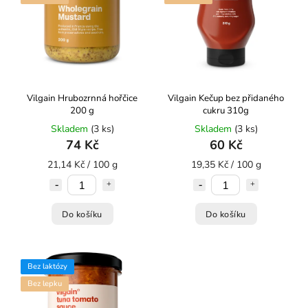
Vilgain Hrubozrnná hořčice
Vilgain Kečup bez přidaného
200 g
cukru 310g
Skladem
(3 ks)
Skladem
(3 ks)
74 Kč
60 Kč
21,14 Kč / 100 g
19,35 Kč / 100 g
Do košíku
Do košíku
Bez laktózy
Bez lepku