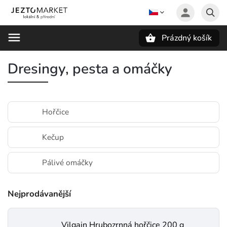
Prázdný košík
Hledat
Dresingy, pesta a omáčky
Hořčice
Kečup
Pálivé omáčky
Nejprodávanější
Vilgain Hrubozrnná hořčice 200 g