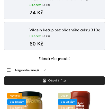
Skladem
(3 ks)
74 Kč
Vilgain Kečup bez přidaného cukru 310g
Skladem
(3 ks)
60 Kč
Zobrazit více produktů
Nejprodávanější
Nejlevnější
Otevřít filtr
Nejdražší
Abecedně
Novinka
Vegan
Bez laktózy
Bez laktózy
Bez lepku
Bez lepku