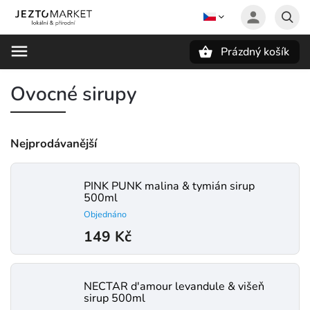
Prázdný košík
Hledat
Ovocné sirupy
Nejprodávanější
PINK PUNK malina & tymián sirup
500ml
Objednáno
149 Kč
NECTAR d'amour levandule & višeň
sirup 500ml