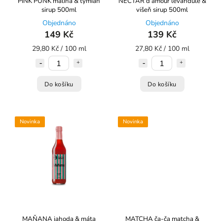
PINK PUNK malina & tymián
NECTAR d'amour levandule &
sirup 500ml
višeň sirup 500ml
Objednáno
Objednáno
149 Kč
139 Kč
29,80 Kč / 100 ml
27,80 Kč / 100 ml
Do košíku
Do košíku
Novinka
Novinka
MAŇANA jahoda & máta
MATCHA ča-ča matcha &