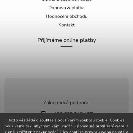
Doprava & platba
Hodnocení obchodu
Kontakt
Přijímáme online platby
Zákaznická podpora:
+420 603 248 457
Jezto vás žádá o souhlas s používáním souboru cookie. Cookies
info@jeztomarket.cz
používáme tak, abychom vám umožnili pohodlné prohlížení webu a
zlepšili zážitek z nakupování. Díky analýze provozu webu neustále