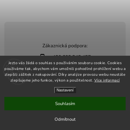
Zákaznická podpora:
+420 603 248 457
Jezto vás žádá o souhlas s používáním souboru cookie. Cookies
info@jeztomarket.cz
používáme tak, abychom vám umožnili pohodlné prohlížení webu a
zlepšili zážitek z nakupování. Díky analýze provozu webu neustále
zlepšujeme jeho funkce, výkon a použitelnost.
Více informací
Nastavení
Copyright 2026
Jezto Market
. Všechna práva vyhrazena.
Vytvořil
Shoptet
| Design
Shoptak.cz
Souhlasím
Odmítnout