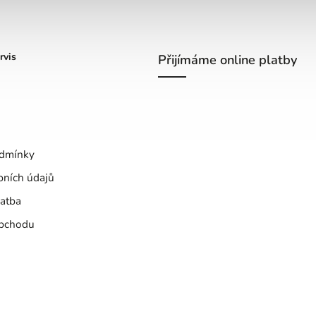
rvis
Přijímáme online platby
dmínky
bních údajů
atba
bchodu