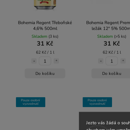
Bohemia Regent Třeboňské
Bohemia Regent Pre
4,6% 500ml
ležák 12° 5% 500m
Skladem
(3 ks)
Skladem
(>5 ks)
31 Kč
31 Kč
62 Kč / 1 l
62 Kč / 1 l
Do košíku
Do košíku
Pouze osobní
Pouze osobní
vyzvednutí
vyzvednutí
Jezto vás žádá o sou
abychom vám umožnili