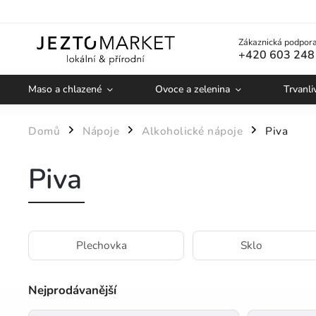
Zákaznická podpora
+420 603 248
Maso a chlazené
Ovoce a zelenina
Trvanli
Domů
Nápoje
Alkoholické nápoje
Piva
/
/
/
Piva
Plechovka
Sklo
Nejprodávanější