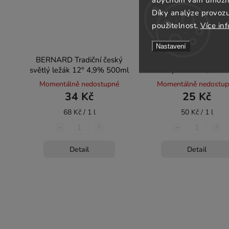
Díky analýze provoz
použitelnost.
Více in
Nastavení
BERNARD Tradiční český
BERNARD Tradiční če
světlý ležák 12° 4,9% 500ml
světlé pivo 10° 3,8% 
Momentálně nedostupné
Momentálně nedostu
34 Kč
25 Kč
68 Kč / 1 l
50 Kč / 1 l
Detail
Detail