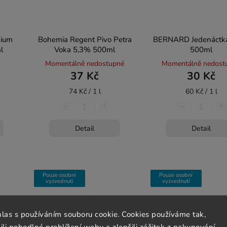
mium
Bohemia Regent Pivo Petra
BERNARD Jedenáctk
l
Voka 5,3% 500ml
500ml
Momentálně nedostupné
Momentálně nedost
37 Kč
30 Kč
74 Kč / 1 l
60 Kč / 1 l
Detail
Detail
Pouze osobní
Pouze osobní
vyzvednutí
vyzvednutí
hlas s používáním souboru cookie. Cookies používáme tak,
 pohodlné prohlížení webu a zlepšili zážitek z nakupování.