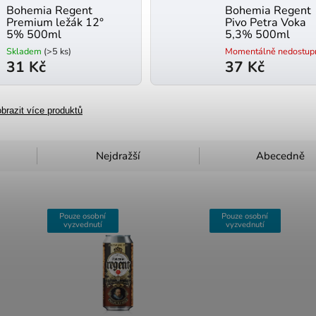
Bohemia Regent
Bohemia Regent
Premium ležák 12°
Pivo Petra Voka
5% 500ml
5,3% 500ml
Skladem
(>5 ks)
Momentálně nedostup
31 Kč
37 Kč
brazit více produktů
Nejdražší
Abecedně
Pouze osobní
Pouze osobní
vyzvednutí
vyzvednutí