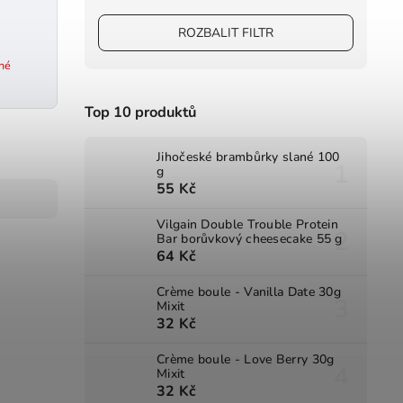
ROZBALIT FILTR
né
Top 10 produktů
Jihočeské brambůrky slané 100
g
55 Kč
Vilgain Double Trouble Protein
Bar borůvkový cheesecake 55 g
64 Kč
Crème boule - Vanilla Date 30g
Mixit
32 Kč
Crème boule - Love Berry 30g
Mixit
32 Kč