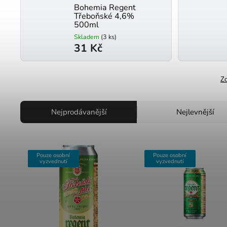
Bohemia Regent
Třeboňské 4,6%
500ml
Skladem
(3 ks)
31 Kč
Zo
Nejprodávanější
Nejlevnější
Pouze osobní
Pouze osobní
vyzvednutí
vyzvednutí