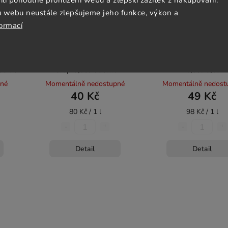
u webu neustále zlepšujeme jeho funkce, výkon a
formací
ské
BERNARD s čistou hlavou
Pivo Bison polotmavý 
500ml
Grep 0,5% 500ml
5,3% 0,5l
pné
Momentálně nedostupné
Momentálně nedost
40 Kč
49 Kč
80 Kč / 1 l
98 Kč / 1 l
Detail
Detail