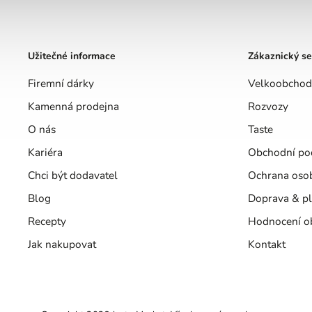
Užitečné informace
Zákaznický se
Firemní dárky
Velkoobchod
Kamenná prodejna
Rozvozy
O nás
Taste
Kariéra
Obchodní po
Chci být dodavatel
Ochrana oso
Blog
Doprava & pl
Recepty
Hodnocení o
Jak nakupovat
Kontakt