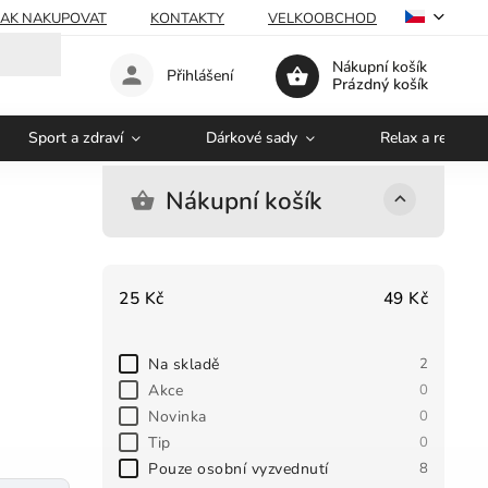
JAK NAKUPOVAT
KONTAKTY
VELKOOBCHOD
Nákupní košík
Přihlášení
Prázdný košík
Sport a zdraví
Dárkové sady
Relax a regener
Nákupní košík
25
Kč
49
Kč
Na skladě
2
Akce
0
Novinka
0
Tip
0
Pouze osobní vyzvednutí
8