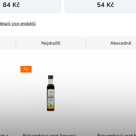
84 Kč
54 Kč
brazit více produktů
Nejdražší
Abecedně
Tip
et z
Balsamikový ocet červený -
Balsamikový ocet bí