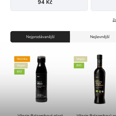
94 Kč
Zo
Nejprodávanější
Nejlevnější
Novinka
Vegan
Vegan
BIO
BIO
Vilgain Balzamikové glazé
Vilgain Balzamikový oc