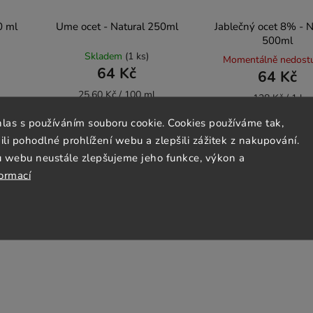
0 ml
Ume ocet - Natural 250ml
Jablečný ocet 8% - N
500ml
Skladem
(1 ks)
Momentálně nedost
64 Kč
64 Kč
25,60 Kč / 100 ml
128 Kč / 1 l
hlas s používáním souboru cookie. Cookies používáme tak,
 pohodlné prohlížení webu a zlepšili zážitek z nakupování.
Do košíku
Detail
u webu neustále zlepšujeme jeho funkce, výkon a
formací