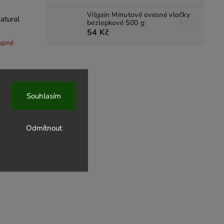
Vilgain Minutové ovesné vločky
atural
bezlepkové 500 g
54 Kč
upné
Souhlasím
Odmítnout