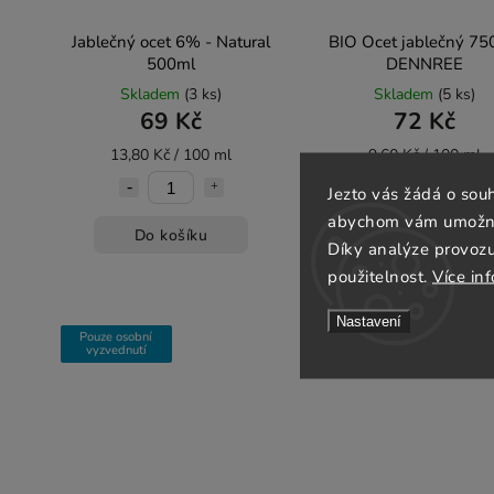
Jablečný ocet 6% - Natural
BIO Ocet jablečný 75
500ml
DENNREE
Skladem
(3 ks)
Skladem
(5 ks)
69 Kč
72 Kč
13,80 Kč / 100 ml
9,60 Kč / 100 ml
Jezto vás žádá o sou
abychom vám umožnili
Do košíku
Do košíku
Díky analýze provoz
použitelnost.
Více in
Nastavení
Pouze osobní
vyzvednutí