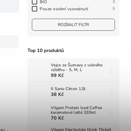
BIO
3
Pouze osobní vyzvednutí
5
ROZBALIT FILTR
Top 10 produktů
Vejce ze Šumavy z volného
výběhu - S, M, L
99 Kč
Il Sano Citron 1,5l
38 Kč
Vilgain Protein Iced Coffee
karamelové latté 330ml
70 Kč
Vilgain Electrolyte Drink Třešeň
lý -