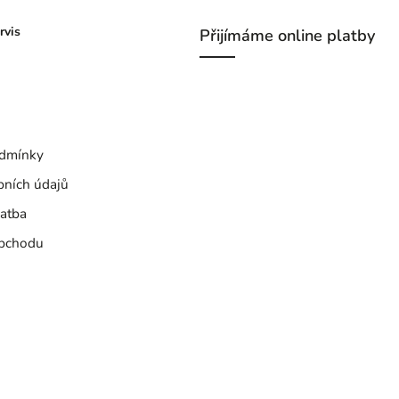
rvis
Přijímáme online platby
dmínky
bních údajů
atba
bchodu