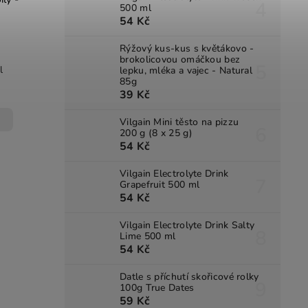
500 ml
54 Kč
Rýžový kus-kus s květákovo -
brokolicovou omáčkou bez
l
lepku, mléka a vajec - Natural
85g
39 Kč
Vilgain Mini těsto na pizzu
200 g (8 x 25 g)
54 Kč
Vilgain Electrolyte Drink
Grapefruit 500 ml
54 Kč
Vilgain Electrolyte Drink Salty
Lime 500 ml
54 Kč
Datle s příchutí skořicové rolky
100g True Dates
59 Kč