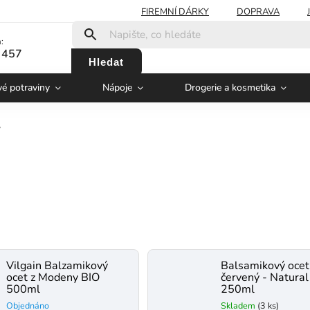
FIREMNÍ DÁRKY
DOPRAVA
:
 457
Hledat
vé potraviny
Nápoje
Drogerie a kosmetika
y
Vilgain Balzamikový
Balsamikový ocet
ocet z Modeny BIO
červený - Natural
500ml
250ml
Objednáno
Skladem
(3 ks)