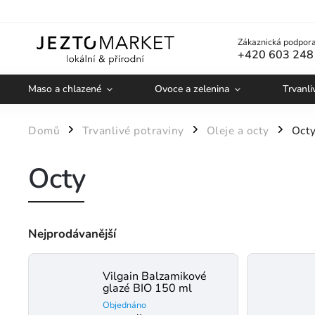
Zákaznická podpora
+420 603 248
Maso a chlazené
Ovoce a zelenina
Trvanli
Domů
Trvanlivé potraviny
Oleje a octy
Oct
/
/
/
Octy
Nejprodávanější
Vilgain Balzamikové
glazé BIO 150 ml
Objednáno