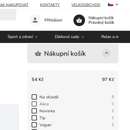
JAK NAKUPOVAT
KONTAKTY
VELKOOBCHOD
Nákupní košík
Přihlášení
Prázdný košík
Sport a zdraví
Dárkové sady
Relax a regener
Nákupní košík
54
Kč
97
Kč
Na skladě
5
Akce
0
Novinka
1
Tip
1
Vegan
2