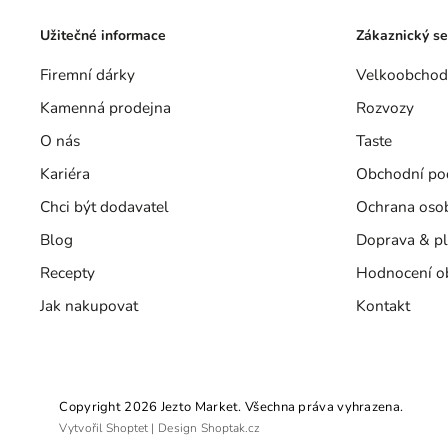
Užitečné informace
Zákaznický se
Firemní dárky
Velkoobchod
Kamenná prodejna
Rozvozy
O nás
Taste
Kariéra
Obchodní po
Chci být dodavatel
Ochrana oso
Blog
Doprava & pl
Recepty
Hodnocení o
Jak nakupovat
Kontakt
Copyright 2026
Jezto Market
. Všechna práva vyhrazena.
Vytvořil
Shoptet
| Design
Shoptak.cz