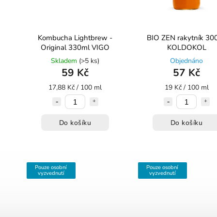
Kombucha Lightbrew -
BIO ZEN rakytník 30
Original 330ml VIGO
KOLDOKOL
Skladem
(>5 ks)
Objednáno
59 Kč
57 Kč
17,88 Kč / 100 ml
19 Kč / 100 ml
Do košíku
Do košíku
Pouze osobní
Pouze osobní
vyzvednutí
vyzvednutí