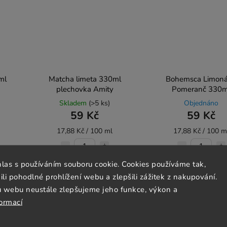
ml
Matcha limeta 330ml
Bohemsca Limon
plechovka Amity
Pomeranč 330m
Skladem
(>5 ks)
Objednáno
59 Kč
59 Kč
17,88 Kč / 100 ml
17,88 Kč / 100 m
hlas s používáním souboru cookie. Cookies používáme tak,
Do košíku
Do košíku
 pohodlné prohlížení webu a zlepšili zážitek z nakupování.
u webu neustále zlepšujeme jeho funkce, výkon a
formací
Pouze osobní
Vegan
vyzvednutí