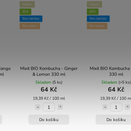
Vegan
Vegan
BIO
BIO
Bez laktózy
Bez laktózy
Bez lepku
Bez lepku
Mango
Mixit BIO Kombucha - Ginger
Mixit BIO Kombucha 
ml
& Lemon 330 ml
330 ml
Skladem
(5 ks)
Skladem
(>5 ks)
64 Kč
64 Kč
19,39 Kč / 100 ml
19,39 Kč / 100 m
Do košíku
Do košíku