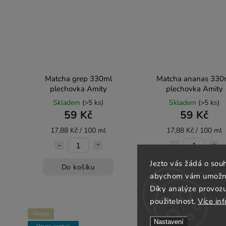
Matcha grep 330ml
Matcha ananas 330
plechovka Amity
plechovka Amity
Skladem
(>5 ks)
Skladem
(>5 ks)
59 Kč
59 Kč
17,88 Kč / 100 ml
17,88 Kč / 100 ml
Jezto vás žádá o sou
Do košíku
Do košíku
abychom vám umožnili
Díky analýze provoz
použitelnost.
Více in
Vegan
Vegan
Nastavení