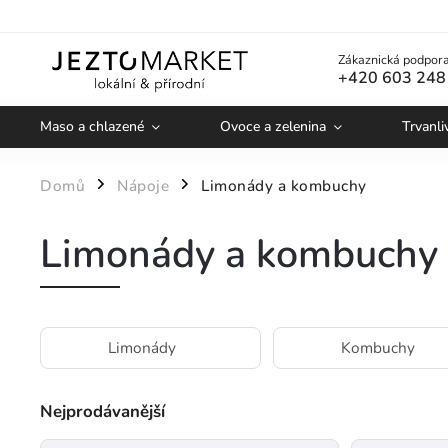
Zákaznická podpora
+420 603 248
Maso a chlazené
Ovoce a zelenina
Trvanli
Domů
Nápoje
Limonády a kombuchy
/
/
Limonády a kombuchy
Limonády
Kombuchy
Nejprodávanější