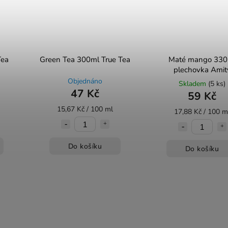
Tea
Green Tea 300ml True Tea
Maté mango 330
plechovka Amit
Objednáno
Skladem
(5 ks)
47 Kč
59 Kč
15,67 Kč / 100 ml
17,88 Kč / 100 m
Do košíku
Do košíku