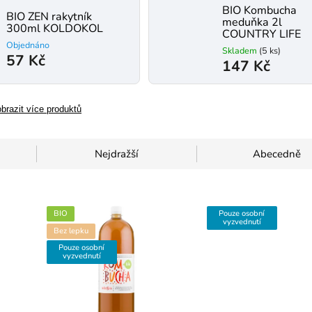
BIO Kombucha
BIO ZEN rakytník
meduňka 2l
300ml KOLDOKOL
COUNTRY LIFE
Objednáno
Skladem
(5 ks)
57 Kč
147 Kč
brazit více produktů
Nejdražší
Abecedně
BIO
Pouze osobní
vyzvednutí
Bez lepku
Pouze osobní
vyzvednutí