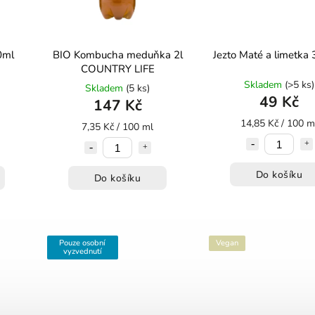
0ml
BIO Kombucha meduňka 2l
Jezto Maté a limetka
COUNTRY LIFE
Skladem
(>5 ks)
Skladem
(5 ks)
49 Kč
147 Kč
14,85 Kč / 100 m
7,35 Kč / 100 ml
Do košíku
Do košíku
Pouze osobní
Vegan
vyzvednutí