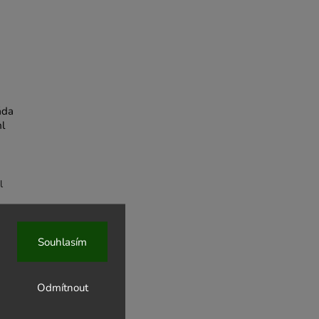
áda
l
l
Souhlasím
Odmítnout