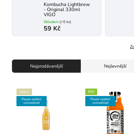
Kombucha Lightbrew
- Original 330ml
VIGO
Skladem
(>5 ks)
59 Kč
Zo
Nejprodávanější
Nejlevnější
Vegan
BIO
Pouze osobní
Pouze osobní
vyzvednutí
vyzvednutí