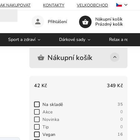
JAK NAKUPOVAT
KONTAKTY
VELKOOBCHOD
Nákupní košík
Přihlášení
Prázdný košík
Sport a zdraví
Dárkové sady
Relax a regener
Nákupní košík
42
Kč
349
Kč
Na skladě
35
Akce
0
Novinka
0
Tip
0
Vegan
16