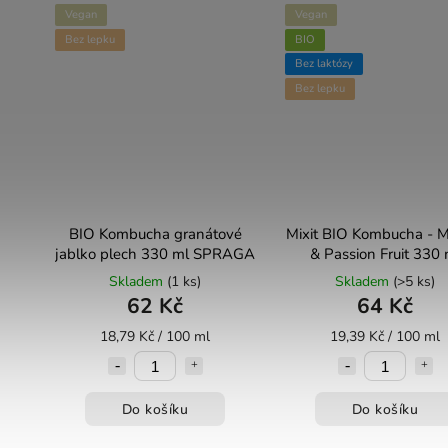
Vegan
Vegan
Bez lepku
BIO
Bez laktózy
Bez lepku
BIO Kombucha granátové
Mixit BIO Kombucha - 
jablko plech 330 ml SPRAGA
& Passion Fruit 330 
Skladem
(1 ks)
Skladem
(>5 ks)
62 Kč
64 Kč
18,79 Kč / 100 ml
19,39 Kč / 100 ml
Do košíku
Do košíku