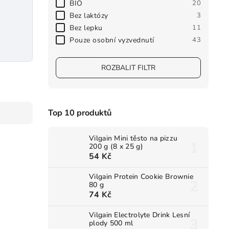
BIO
20
Bez laktózy
3
Bez lepku
11
Pouze osobní vyzvednutí
43
ROZBALIT FILTR
Top 10 produktů
Vilgain Mini těsto na pizzu
200 g (8 x 25 g)
54 Kč
Vilgain Protein Cookie Brownie
80 g
74 Kč
Vilgain Electrolyte Drink Lesní
plody 500 ml