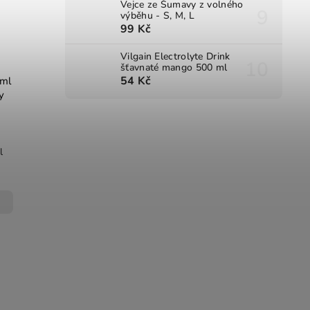
Vejce ze Šumavy z volného
výběhu - S, M, L
99 Kč
Vilgain Electrolyte Drink
šťavnaté mango 500 ml
54 Kč
ml
y
l