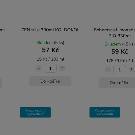
ml
ZEN tulsi 300ml KOLDOKOL
Bohemsca Limonáda
BIO 330ml
Skladem
(5 ks)
Skladem
(>5 ks)
57 Kč
59 Kč
19 Kč / 100 ml
178,79 Kč / 1 l
Do košíku
Do košíku
Pouze osobní
Pouze osobní
vyzvednutí
vyzvednutí