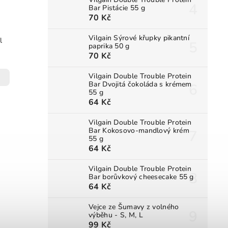
Bar Pistácie 55 g
70 Kč
Vilgain Sýrové křupky pikantní
l
paprika 50 g
70 Kč
Vilgain Double Trouble Protein
Bar Dvojitá čokoláda s krémem
55 g
64 Kč
Vilgain Double Trouble Protein
Bar Kokosovo-mandlový krém
55 g
64 Kč
Vilgain Double Trouble Protein
Bar borůvkový cheesecake 55 g
64 Kč
Vejce ze Šumavy z volného
výběhu - S, M, L
99 Kč