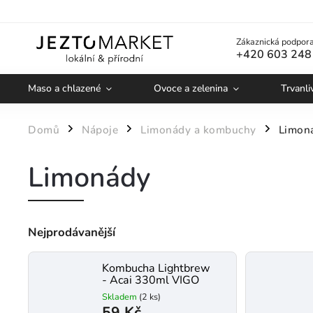
Zákaznická podpora
+420 603 248
Maso a chlazené
Ovoce a zelenina
Trvanli
Domů
Nápoje
Limonády a kombuchy
Limon
/
/
/
Limonády
Nejprodávanější
Kombucha Lightbrew
- Acai 330ml VIGO
Skladem
(2 ks)
59 Kč