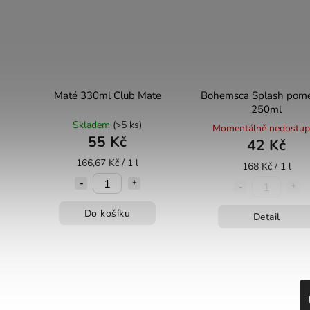
Maté 330ml Club Mate
Bohemsca Splash pom
250ml
Skladem
(>5 ks)
Momentálně nedostu
55 Kč
42 Kč
166,67 Kč / 1 l
168 Kč / 1 l
Do košíku
Detail