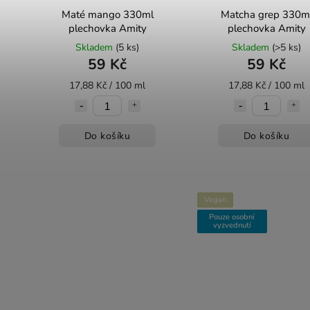
Maté mango 330ml
Matcha grep 330m
plechovka Amity
plechovka Amity
Skladem
(5 ks)
Skladem
(>5 ks)
59 Kč
59 Kč
17,88 Kč / 100 ml
17,88 Kč / 100 ml
Do košíku
Do košíku
Vegan
Pouze osobní
vyzvednutí