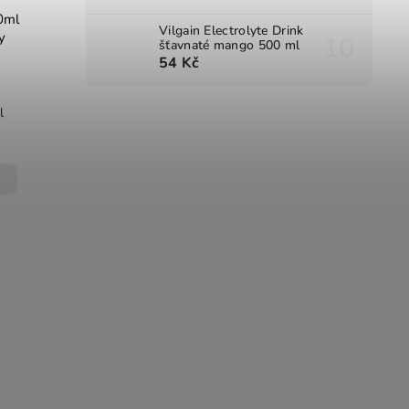
0ml
Vilgain Electrolyte Drink
y
šťavnaté mango 500 ml
54 Kč
l