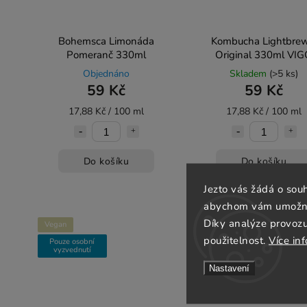
Bohemsca Limonáda
Kombucha Lightbrew
Pomeranč 330ml
Original 330ml VI
Objednáno
Skladem
(>5 ks)
59 Kč
59 Kč
17,88 Kč / 100 ml
17,88 Kč / 100 ml
Do košíku
Do košíku
Jezto vás žádá o sou
abychom vám umožnili
Díky analýze provoz
Vegan
BIO
použitelnost.
Více in
Pouze osobní
Pouze osobní
vyzvednutí
vyzvednutí
Nastavení