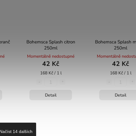
eranč
Bohemsca Splash citron
Bohemsca Splash m
250ml
250ml
pné
Momentálně nedostupné
Momentálně nedost
42 Kč
42 Kč
168 Kč / 1 l
168 Kč / 1 l
Detail
Detail
Načíst 14 dalších