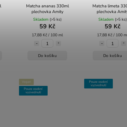
l
Matcha ananas 330ml
Matcha limeta 33
plechovka Amity
plechovka Amit
Skladem
(>5 ks)
Skladem
(>5 ks)
59 Kč
59 Kč
17,88 Kč / 100 ml
17,88 Kč / 100 m
Do košíku
Do košíku
Vegan
Pouze osobní
vyzvednutí
Pouze osobní
vyzvednutí