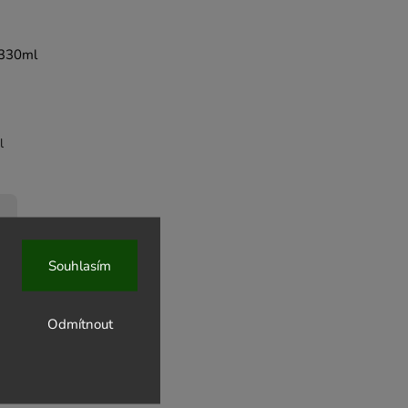
 330ml
l
Souhlasím
Odmítnout