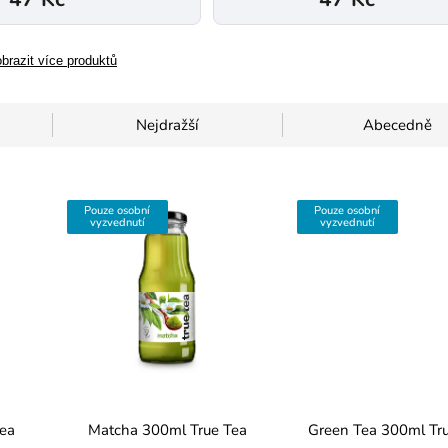
brazit více produktů
Nejdražší
Abecedně
Pouze osobní
Pouze osobní
vyzvednutí
vyzvednutí
ea
Matcha 300ml True Tea
Green Tea 300ml Tr