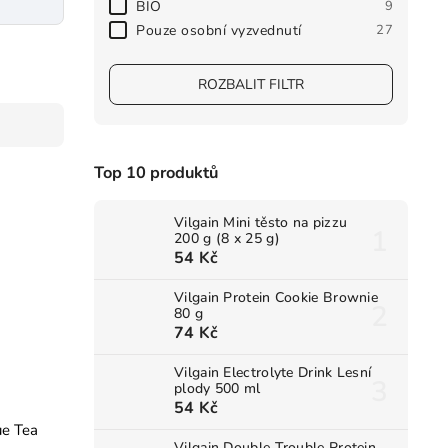
BIO
9
Pouze osobní vyzvednutí
27
ROZBALIT FILTR
Top 10 produktů
Vilgain Mini těsto na pizzu
200 g (8 x 25 g)
54 Kč
Vilgain Protein Cookie Brownie
80 g
74 Kč
Vilgain Electrolyte Drink Lesní
plody 500 ml
54 Kč
ue Tea
Vilgain Double Trouble Protein