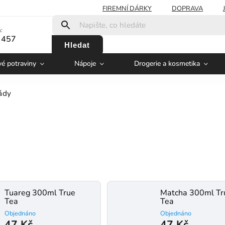
FIREMNÍ DÁRKY
DOPRAVA
:
 457
Hledat
vé potraviny
Nápoje
Drogerie a kosmetika
ády
Tuareg 300ml True
Matcha 300ml Tr
Tea
Tea
Objednáno
Objednáno
47 Kč
47 Kč