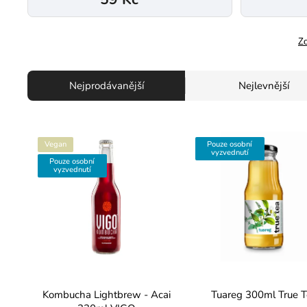
Zo
Nejprodávanější
Nejlevnější
Vegan
Pouze osobní
vyzvednutí
Pouze osobní
vyzvednutí
Kombucha Lightbrew - Acai
Tuareg 300ml True T