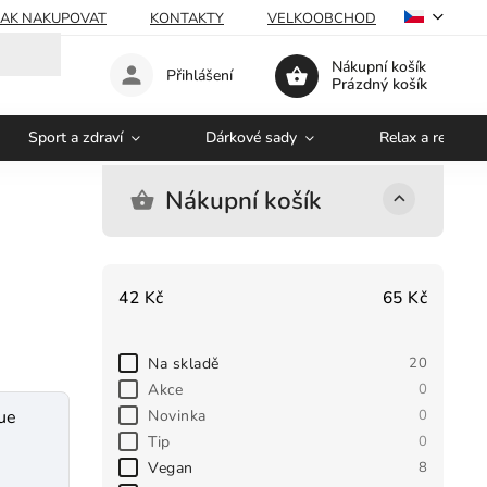
JAK NAKUPOVAT
KONTAKTY
VELKOOBCHOD
Nákupní košík
Přihlášení
Prázdný košík
Sport a zdraví
Dárkové sady
Relax a regener
Nákupní košík
42
Kč
65
Kč
Na skladě
20
Akce
0
Novinka
0
ue
Tip
0
Vegan
8