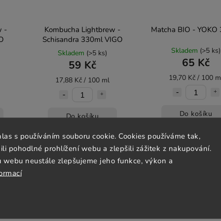
 -
Kombucha Lightbrew -
Matcha BIO - YOKO
GO
Schisandra 330ml VIGO
Skladem
(>5 ks)
Skladem
(>5 ks)
65 Kč
59 Kč
19,70 Kč / 100 m
17,88 Kč / 100 ml
Do košíku
Do košíku
hlas s používáním souboru cookie. Cookies používáme tak,
 pohodlné prohlížení webu a zlepšili zážitek z nakupování.
u webu neustále zlepšujeme jeho funkce, výkon a
Pouze osobní
BIO
vyzvednutí
formací