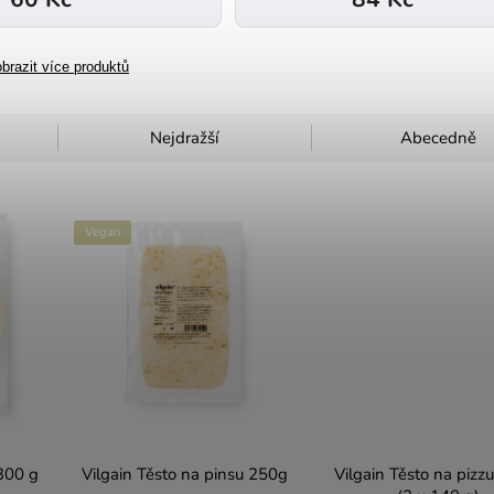
brazit více produktů
Nejdražší
Abecedně
Vegan
300 g
Vilgain Těsto na pinsu 250g
Vilgain Těsto na pizz