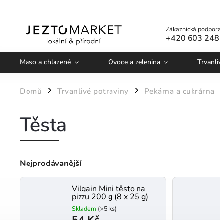
Zákaznická podpora
+420 603 248
Maso a chlazené
Ovoce a zelenina
Trvanli
Domů
Trvanlivé potraviny
Pekárna a cukrárna
/
/
Těsta
Nejprodávanější
Vilgain Mini těsto na
pizzu 200 g (8 x 25 g)
Skladem
(>5 ks)
54 Kč