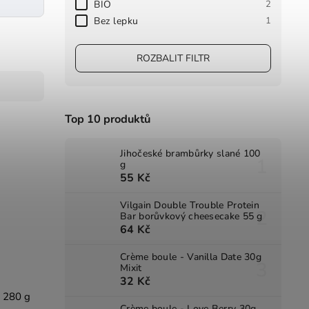
BIO
2
Bez lepku
1
ROZBALIT FILTR
Top 10 produktů
Jihočeské brambůrky slané 100
g
55 Kč
Vilgain Double Trouble Protein
Bar borůvkový cheesecake 55 g
64 Kč
Crème boule - Vanilla Date 30g
Mixit
32 Kč
u 280 g
Crème boule - Love Berry 30g