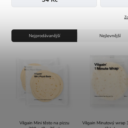
Zo
Nejprodávanější
Nejlevnější
Vilgain Mini těsto na pizzu
Vilgain Minutový wrap 