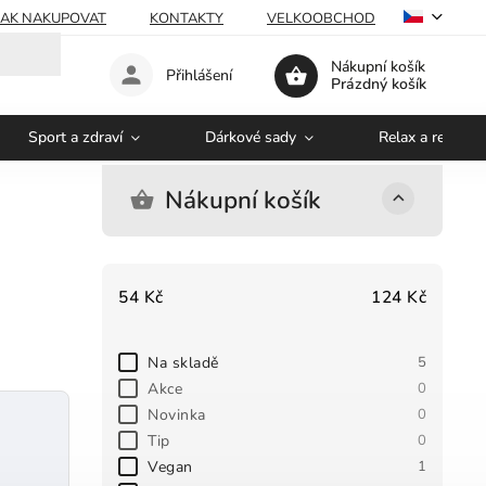
JAK NAKUPOVAT
KONTAKTY
VELKOOBCHOD
Nákupní košík
Přihlášení
Prázdný košík
Sport a zdraví
Dárkové sady
Relax a regener
Nákupní košík
54
Kč
124
Kč
Na skladě
5
Akce
0
Novinka
0
Tip
0
Vegan
1