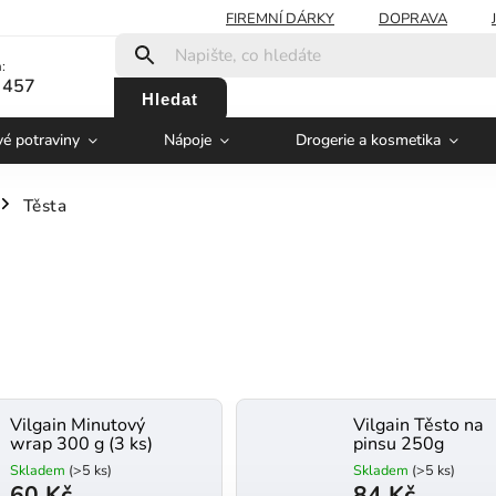
FIREMNÍ DÁRKY
DOPRAVA
:
 457
Hledat
vé potraviny
Nápoje
Drogerie a kosmetika
Těsta
/
Vilgain Minutový
Vilgain Těsto na
wrap 300 g (3 ks)
pinsu 250g
Skladem
(>5 ks)
Skladem
(>5 ks)
60 Kč
84 Kč