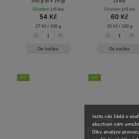
200 g (8 x 25 g)
(3 ks)
Skladem
(>5 ks)
Skladem
(>5 ks)
54 Kč
60 Kč
27 Kč / 100 g
20 Kč / 100 g
Do košíku
Do košíku
BIO
BIO
Jezto vás žádá o sou
abychom vám umožnili
Díky analýze provoz