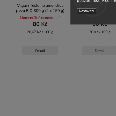
použitelnost.
Více in
Vilgain Těsto na americkou
Vilgain Špaldové těst
pizzu BIO 300 g (2 x 150 g)
pizzu BIO 300 g (2 x 1
Nastavení
Momentálně nedostupné
Momentálně nedostu
80 Kč
90 Kč
26,67 Kč / 100 g
30 Kč / 100 g
Detail
Detail