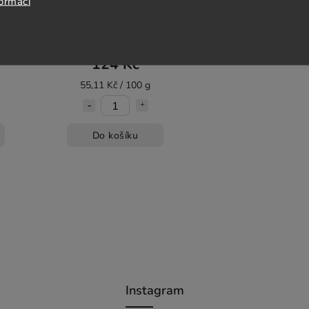
formací
o na
Vilgain Bezlepkové těsto na
50 g)
pizzu 225 g
pné
Skladem
(3 ks)
124 Kč
55,11 Kč / 100 g
Do košíku
Instagram