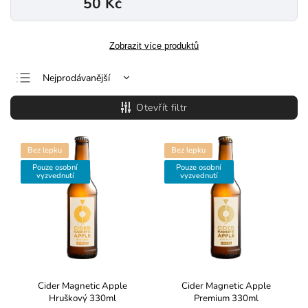
50 Kč
Zobrazit více produktů
Nejprodávanější
Nejlevnější
Otevřít filtr
Nejdražší
Abecedně
Bez lepku
Bez lepku
Pouze osobní
Pouze osobní
vyzvednutí
vyzvednutí
Cider Magnetic Apple
Cider Magnetic Apple
Hruškový 330ml
Premium 330ml