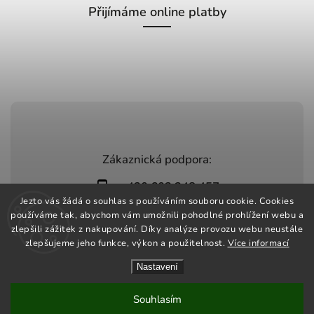
Přijímáme online platby
Zákaznická podpora:
+420 603 248 457
Jezto vás žádá o souhlas s používáním souboru cookie. Cookies
info@jeztomarket.cz
používáme tak, abychom vám umožnili pohodlné prohlížení webu a
zlepšili zážitek z nakupování. Díky analýze provozu webu neustále
zlepšujeme jeho funkce, výkon a použitelnost.
Více informací
Nastavení
Copyright 2026
Jezto Market
. Všechna práva vyhrazena.
Vytvořil
Shoptet
| Design
Shoptak.cz
Souhlasím