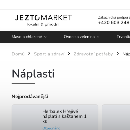
Zákaznická podpora
+420 603 248
Maso a chlazené
Ovoce a zelenina
Trvanli
Domů
Sport a zdraví
Zdravotní potřeby
Náp
/
/
/
Náplasti
Nejprodávanější
Herbalex Hřejivé
náplati s kaštanem 1
ks
Objednáno