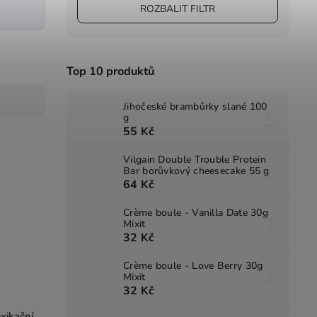
ROZBALIT FILTR
Top 10 produktů
Jihočeské brambůrky slané 100
g
55 Kč
Vilgain Double Trouble Protein
Bar borůvkový cheesecake 55 g
64 Kč
Crème boule - Vanilla Date 30g
Mixit
32 Kč
Crème boule - Love Berry 30g
Mixit
32 Kč
xikační