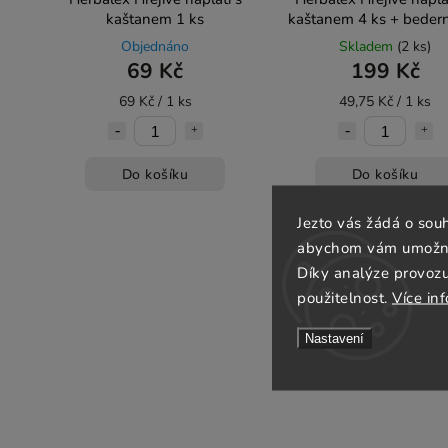
kaštanem 1 ks
kaštanem 4 ks + bedern
Objednáno
Skladem
(2 ks)
69 Kč
199 Kč
69 Kč / 1 ks
49,75 Kč / 1 ks
Do košíku
Do košíku
Jezto vás žádá o sou
abychom vám umožnili
Díky analýze provoz
použitelnost.
Více in
Nastavení