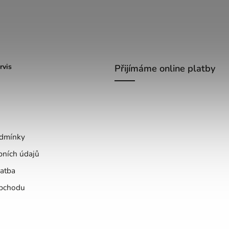
rvis
Přijímáme online platby
dmínky
bních údajů
atba
bchodu