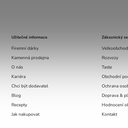
Užitečné informace
Zákaznický se
Firemní dárky
Velkoobchod
Kamenná prodejna
Rozvozy
O nás
Taste
Kariéra
Obchodní po
Chci být dodavatel
Ochrana oso
Blog
Doprava & pl
Recepty
Hodnocení o
Jak nakupovat
Kontakt