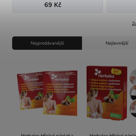
69 Kč
Zo
Nejprodávanější
Nejlevnější
Herbalex Hřejivé náplati s
Herbalex Hřejivé nápla