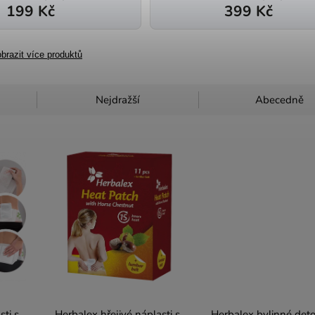
199 Kč
399 Kč
brazit více produktů
Nejdražší
Abecedně
sti s
Herbalex hřejivé náplasti s
Herbalex bylinné deto