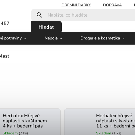
FIREMNÍ DÁRKY
DOPRAVA
:
 457
Hledat
vé potraviny
Nápoje
Drogerie a kosmetika
lasti
Herbalex Hřejivé
Herbalex hřejivé
náplasti s kaštanem
náplasti s kašta
4 ks + bederní pás
11 ks + bederní p
Skladem
(2 ks)
Skladem
(1 ks)