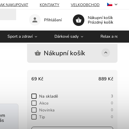
JAK NAKUPOVAT
KONTAKTY
VELKOOBCHOD
Nákupní košík
Přihlášení
Prázdný košík
Sport a zdraví
Dárkové sady
Relax a regener
Nákupní košík
69
Kč
889
Kč
Na skladě
3
Akce
0
Novinka
0
nem
Tip
0
ás