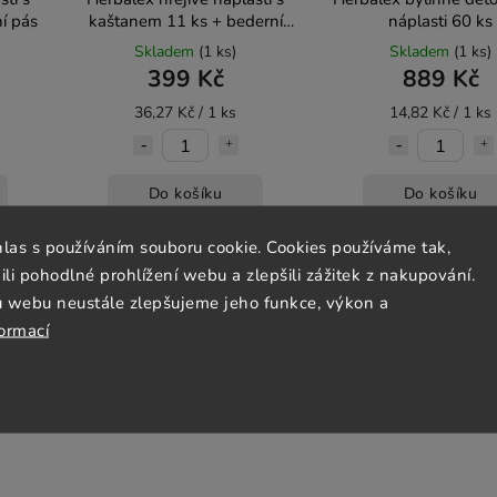
í pás
kaštanem 11 ks + bederní
náplasti 60 ks
pás
Skladem
(1 ks)
Skladem
(1 ks)
399 Kč
889 Kč
36,27 Kč / 1 ks
14,82 Kč / 1 ks
Do košíku
Do košíku
hlas s používáním souboru cookie. Cookies používáme tak,
 pohodlné prohlížení webu a zlepšili zážitek z nakupování.
u webu neustále zlepšujeme jeho funkce, výkon a
formací