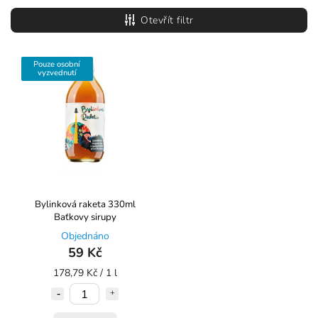
Nejlevnější
Otevřít filtr
Nejdražší
Abecedně
Pouze osobní
vyzvednutí
Bylinková raketa 330ml
Baťkovy sirupy
Objednáno
59 Kč
178,79 Kč / 1 l