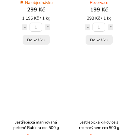
500 g
🔔 Na objednávku
Rezervace
299 Kč
199 Kč
1 196 Kč / 1 kg
398 Kč / 1 kg
Do košíku
Do košíku
Jestřebická marinovaná
Jestřebická krkovice s
pečeně Rubiera cca 500 g
rozmarýnem cca 500 g