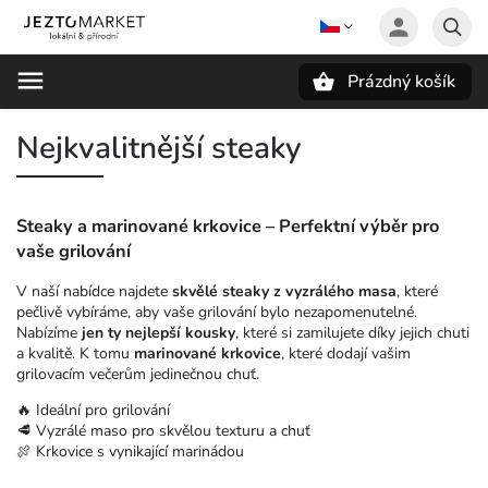
Prázdný košík
Hledat
Nejkvalitnější steaky
Steaky a marinované krkovice – Perfektní výběr pro
vaše grilování
V naší nabídce najdete
skvělé steaky z vyzrálého masa
, které
pečlivě vybíráme, aby vaše grilování bylo nezapomenutelné.
Nabízíme
jen ty nejlepší kousky
, které si zamilujete díky jejich chuti
a kvalitě. K tomu
marinované krkovice
, které dodají vašim
grilovacím večerům jedinečnou chuť.
🔥 Ideální pro grilování
🥩 Vyzrálé maso pro skvělou texturu a chuť
🍖 Krkovice s vynikající marinádou