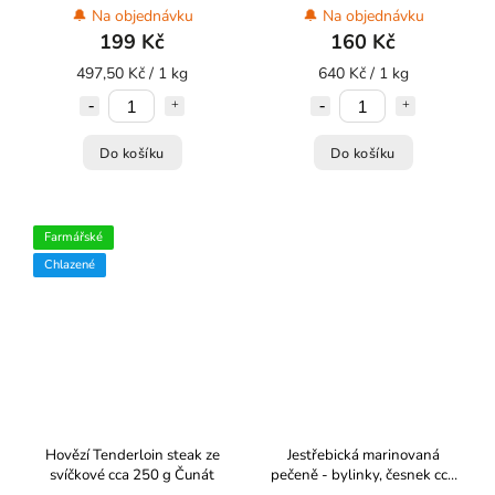
🔔 Na objednávku
🔔 Na objednávku
199 Kč
160 Kč
497,50 Kč / 1 kg
640 Kč / 1 kg
Do košíku
Do košíku
Farmářské
Chlazené
Hovězí Tenderloin steak ze
Jestřebická marinovaná
svíčkové cca 250 g Čunát
pečeně - bylinky, česnek cca