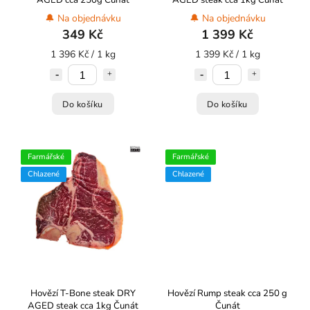
AGED cca 250g Čunát
AGED steak cca 1kg Čunát
🔔 Na objednávku
🔔 Na objednávku
349 Kč
1 399 Kč
1 396 Kč / 1 kg
1 399 Kč / 1 kg
Do košíku
Do košíku
Farmářské
Farmářské
Chlazené
Chlazené
Hovězí T-Bone steak DRY
Hovězí Rump steak cca 250 g
AGED steak cca 1kg Čunát
Čunát