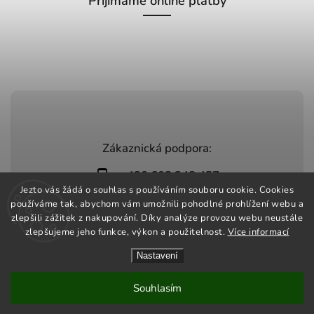
Přijímáme online platby
Zákaznická podpora:
+420 603 248 457
Jezto vás žádá o souhlas s používáním souboru cookie. Cookies
info@jeztomarket.cz
používáme tak, abychom vám umožnili pohodlné prohlížení webu a
zlepšili zážitek z nakupování. Díky analýze provozu webu neustále
zlepšujeme jeho funkce, výkon a použitelnost.
Více informací
Nastavení
Copyright 2026
Jezto Market
. Všechna práva vyhrazena.
Vytvořil
Shoptet
| Design
Shoptak.cz
Souhlasím