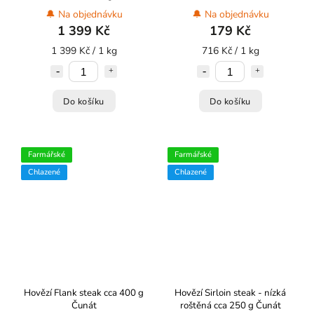
🔔 Na objednávku
🔔 Na objednávku
1 399 Kč
179 Kč
1 399 Kč / 1 kg
716 Kč / 1 kg
Do košíku
Do košíku
Farmářské
Farmářské
Chlazené
Chlazené
Hovězí Flank steak cca 400 g
Hovězí Sirloin steak - nízká
Čunát
roštěná cca 250 g Čunát