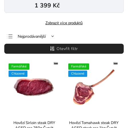
1 399 Kč
Zobrazit více produktů
Nejprodávanější
Nejlevnější
Otevřít filtr
Nejdražší
Abecedně
Farmářské
Farmářské
Chlazené
Chlazené
Hovězí Sirloin steak DRY
Hovězí Tomahawk steak DRY