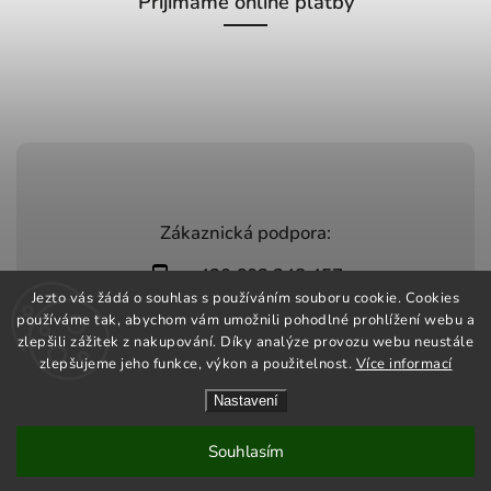
Přijímáme online platby
Zákaznická podpora:
+420 603 248 457
Jezto vás žádá o souhlas s používáním souboru cookie. Cookies
info@jeztomarket.cz
používáme tak, abychom vám umožnili pohodlné prohlížení webu a
zlepšili zážitek z nakupování. Díky analýze provozu webu neustále
zlepšujeme jeho funkce, výkon a použitelnost.
Více informací
Nastavení
Copyright 2026
Jezto Market
. Všechna práva vyhrazena.
Vytvořil
Shoptet
| Design
Shoptak.cz
Souhlasím