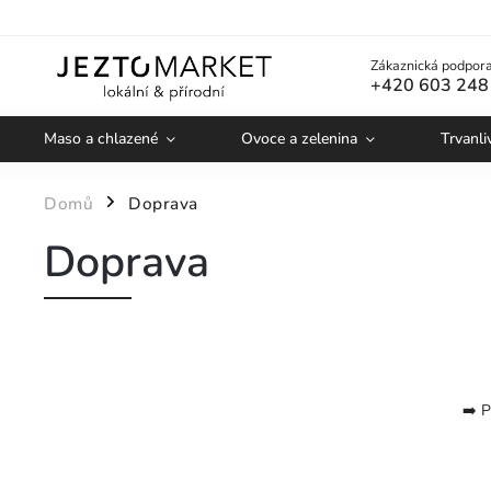
Zákaznická podpora
+420 603 248
Maso a chlazené
Ovoce a zelenina
Trvanli
Domů
Doprava
/
Doprava
➡️ 