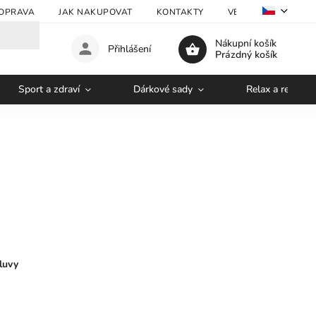
OPRAVA
JAK NAKUPOVAT
KONTAKTY
VELKOOBCHOD
Nákupní košík
Přihlášení
Prázdný košík
Sport a zdraví
Dárkové sady
Relax a regener
luvy