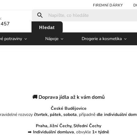
FIREMNÍ DÁRKY
D
:
 457
Hledat
vé potraviny
Nápoje
Drogerie a kosmetika
🚚 Doprava jídla až k vám domů
České Budějovice
Pravidelné rozvozy
čtvrtek, pátek, sobota
, případně
dle individuální dom
Praha, Jižní Čechy, Střední Čechy
➡️
Individuální domluva
, obvykle
1× týdně