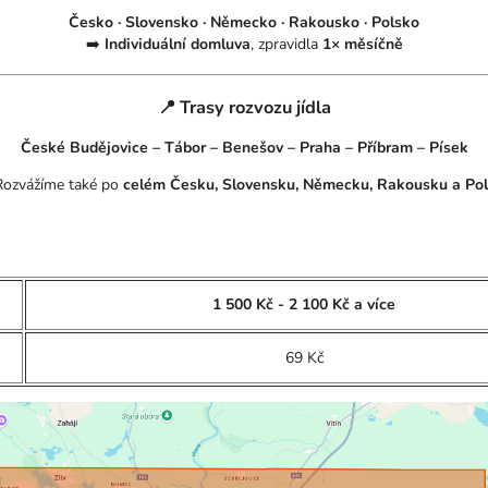
Česko · Slovensko · Německo · Rakousko · Polsko
➡️
Individuální domluva
, zpravidla
1× měsíčně
📍 Trasy rozvozu jídla
České Budějovice – Tábor – Benešov – Praha – Příbram – Písek
Rozvážíme také po
celém Česku, Slovensku, Německu, Rakousku a Po
1 500 Kč - 2 100 Kč a více
69 Kč