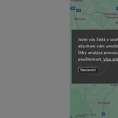
Jezto vás žádá o sou
abychom vám umožnili
Díky analýze provoz
použitelnost.
Více in
Nastavení