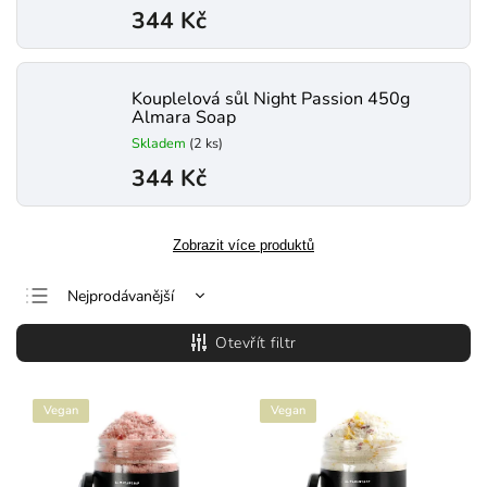
344 Kč
Kouplelová sůl Night Passion 450g
Almara Soap
Skladem
(2 ks)
344 Kč
Zobrazit více produktů
Nejprodávanější
Nejlevnější
Otevřít filtr
Nejdražší
Abecedně
Vegan
Vegan