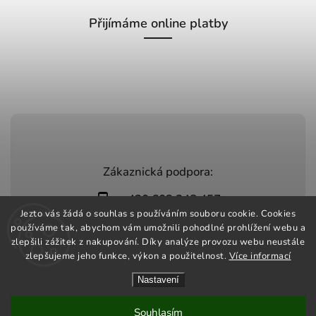
Přijímáme online platby
Zákaznická podpora:
+420 603 248 457
Jezto vás žádá o souhlas s používáním souboru cookie. Cookies
info@jeztomarket.cz
používáme tak, abychom vám umožnili pohodlné prohlížení webu a
zlepšili zážitek z nakupování. Díky analýze provozu webu neustále
zlepšujeme jeho funkce, výkon a použitelnost.
Více informací
Nastavení
Copyright 2026
Jezto Market
. Všechna práva vyhrazena.
Vytvořil
Shoptet
| Design
Shoptak.cz
Souhlasím