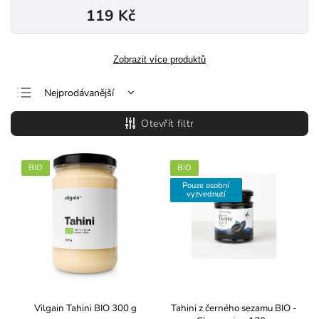
119 Kč
Zobrazit více produktů
Nejprodávanější
Nejlevnější
Otevřít filtr
Nejdražší
Abecedně
BIO
BIO
Pouze osobní
vyzvednutí
Vilgain Tahini BIO 300 g
Tahini z černého sezamu BIO -