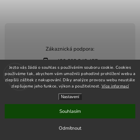
Zákaznická podpora:
+420 603 248 457
Jezto vás žádá o souhlas s používáním souboru cookie. Cookies
info@jeztomarket.cz
používáme tak, abychom vám umožnili pohodlné prohlížení webu a
zlepšili zážitek z nakupování. Díky analýze provozu webu neustále
zlepšujeme jeho funkce, výkon a použitelnost.
Více informací
Nastavení
Copyright 2026
Jezto Market
. Všechna práva vyhrazena.
Vytvořil
Shoptet
| Design
Shoptak.cz
Souhlasím
Odmítnout