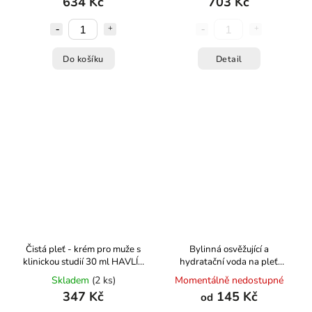
634 Kč
703 Kč
Do košíku
Detail
Čistá pleť - krém pro muže s
Bylinná osvěžující a
klinickou studií 30 ml HAVLÍK
hydratační voda na pleť
APOTÉKA
HAVLÍK APOTÉKA
Skladem
(2 ks)
Momentálně nedostupné
347 Kč
145 Kč
od