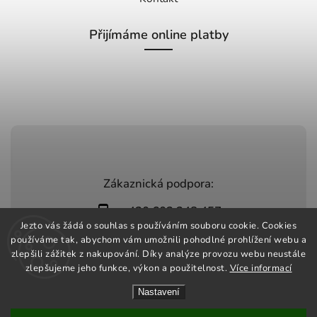
Přijímáme online platby
Zákaznická podpora:
+420 603 248 457
Jezto vás žádá o souhlas s používáním souboru cookie. Cookies
info@jeztomarket.cz
používáme tak, abychom vám umožnili pohodlné prohlížení webu a
zlepšili zážitek z nakupování. Díky analýze provozu webu neustále
zlepšujeme jeho funkce, výkon a použitelnost.
Více informací
Nastavení
Copyright 2026
Jezto Market
. Všechna práva vyhrazena.