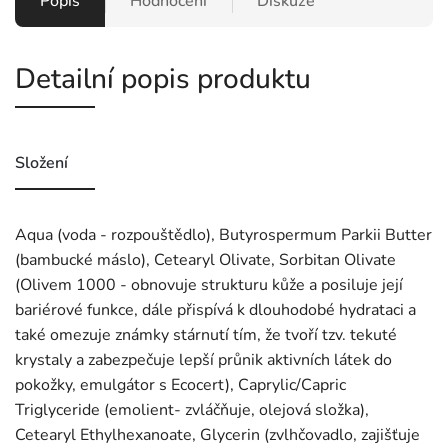
Popis
Hodnocení
Diskuze
Detailní popis produktu
Složení
Aqua (voda - rozpouštědlo), Butyrospermum Parkii Butter
(bambucké máslo), Cetearyl Olivate, Sorbitan Olivate
(Olivem 1000 - obnovuje strukturu kůže a posiluje její
bariérové funkce, dále přispívá k dlouhodobé hydrataci a
také omezuje známky stárnutí tím, že tvoří tzv. tekuté
krystaly a zabezpečuje lepší průnik aktivních látek do
pokožky, emulgátor s Ecocert), Caprylic/Capric
Triglyceride (emolient- zvláčňuje, olejová složka),
Cetearyl Ethylhexanoate, Glycerin (zvlhčovadlo, zajišťuje