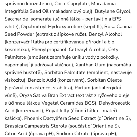
správnou konzistenci), Coco-Caprylate, Macadamia
Integrifolia Seed Oil (makadamiový olej), Butylene Glycol,
Saccharide Isomerate (účinná látka – pentavitin a EPS
white), Dipalmitoyl Hydroxyproline (sepilift), Rosa Canina
Seed Powder (extrakt z šípkové růže), Benzyl Alcohol
(konzervační látka pro certifikovanou přírodní a bio
kosmetiku), Phenylpropanol, Cetearyl Alcohol, Cetyl
Palmitate (emolient zabraňuje úniku vody z pokožky,
napomáhají ji udržovat vláčnou), Xanthan Gum (napomáhá
správné hustotě), Sorbitan Palmitate (emolient, nastavuje
viskozitu), Benzoic Acid (konzervant), Sorbitan Oleate
(správná konzistence, stabilita), Parfum (antialergická
vůně), Oryza Sativa Bran Extract (extrakt z rýžového oleje
s účinnou látkou Vegetal Ceramides BGS), Dehydroacetic
Acid (konzervant), Royal Jelly (účinná látka – mateří
kašička), Phoenix Dactylifera Seed Extract (d´Orientine S),
Brassica Campestris Sterols (součást d´Orientine S),
Citric Acid (úprava pH), Sodium Citrate (úprava pH),