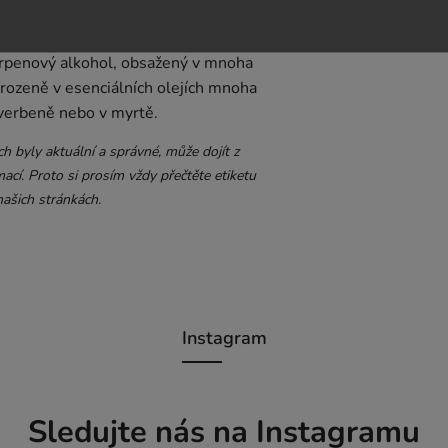
ek z květů Sophora Japonica,
terpenový alkohol, obsažený v mnoha
řirozeně v esenciálních olejích mnoha
 verbeně nebo v myrtě.
 byly aktuální a správné, může dojít z
ací. Proto si prosím vždy přečtěte etiketu
ašich stránkách.
Instagram
Sledujte nás na Instagramu