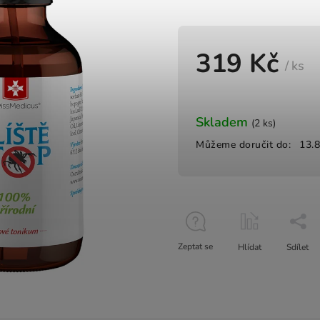
319 Kč
/ ks
Skladem
(2 ks)
Můžeme doručit do:
13.
Zeptat se
Hlídat
Sdílet