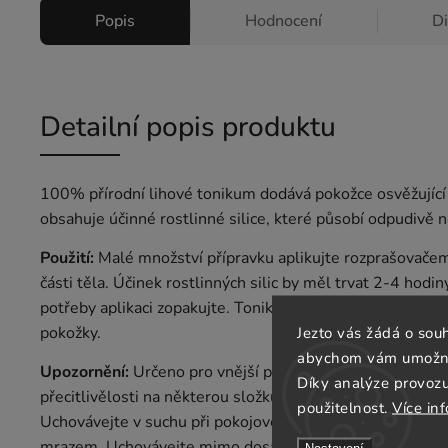
Popis
Hodnocení
D
Detailní popis produktu
100% přírodní lihové tonikum dodává pokožce osvěžující 
obsahuje účinné rostlinné silice, které působí odpudivě n
Použití:
Malé množství přípravku aplikujte rozprašovače
části těla. Účinek rostlinných silic by měl trvat 2-4 hodin
potřeby aplikaci zopakujte. Tonikum je vhodné ke každod
pokožky.
Jezto vás žádá o sou
abychom vám umožnili
Upozornění:
Určeno pro vnější použití. Zabraňte vniknutí
Díky analýze provoz
přecitlivělosti na některou složku přípravku. Dermatologi
použitelnost.
Více in
Uchovávejte v suchu při pokojové teplotě. Neskladujte n
mrazem. Uchovávejte mimo dosah dětí. Nevhodné pro dět