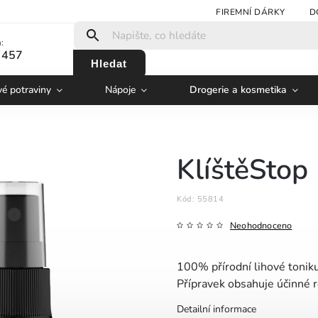
FIREMNÍ DÁRKY
D
:
 457
Hledat
vé potraviny
Nápoje
Drogerie a kosmetika
KlíštěStop
Kód:
55814
Neohodnoceno
100% přírodní lihové toniku
Přípravek obsahuje účinné ro
Detailní informace