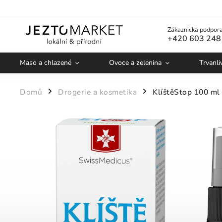
Zákaznická podpora
+420 603 248
Maso a chlazené
Ovoce a zelenina
Trvanli
Domů
Drogerie a kosmetika
KlíštěStop 100 ml
/
/