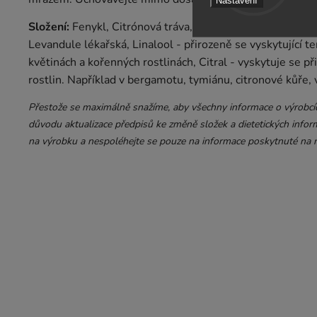
Nastavení
Složení:
Fenykl, Citrónová tráva, Eukalyptus, Máta, Výtaž
Levandule lékařská, Linalool - přirozeně se vyskytující 
květinách a kořenných rostlinách, Citral - vyskytuje se p
rostlin. Například v bergamotu, tymiánu, citronové kůře,
Přestože se maximálně snažíme, aby všechny informace o výrobcích
důvodu aktualizace předpisů ke změně složek a dietetických inform
na výrobku a nespoléhejte se pouze na informace poskytnuté na n