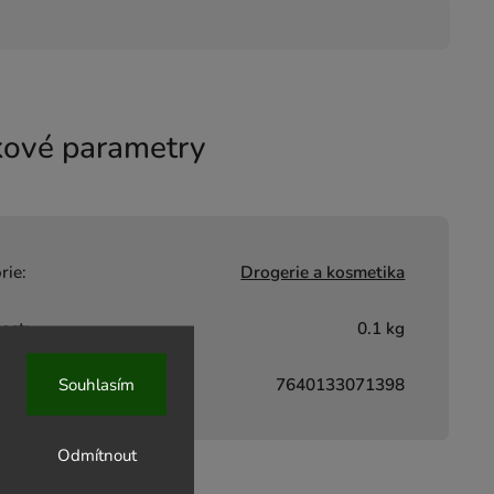
ové parametry
rie
:
Drogerie a kosmetika
ost
:
0.1 kg
7640133071398
Souhlasím
Odmítnout