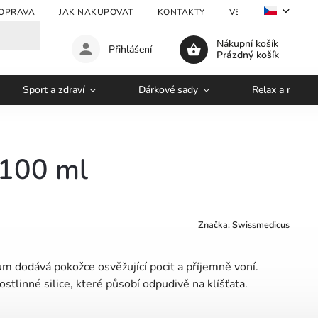
OPRAVA
JAK NAKUPOVAT
KONTAKTY
VELKOOBCHOD
Nákupní košík
Přihlášení
Prázdný košík
Sport a zdraví
Dárkové sady
Relax a regene
 100 ml
Značka:
Swissmedicus
m dodává pokožce osvěžující pocit a příjemně voní.
stlinné silice, které působí odpudivě na klíšťata.