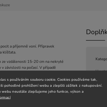
iskuze
Doplňk
pocit a příjemně voní. Přípravek
a klíšťata.
Katego
m ze vzdálenosti 15-20 cm na nekryté
y v závislosti na počasí. V případě
Hmotn
ennímu použití, pro všechny typy
hlas s používáním souboru cookie. Cookies používáme tak,
EAN
:
 pohodlné prohlížení webu a zlepšili zážitek z nakupování.
 do očí. Nepoužívejte při známé
u webu neustále zlepšujeme jeho funkce, výkon a
cky testované. Originální receptura.
formací
a přímém slunci. Chraňte před
i do 3 let.