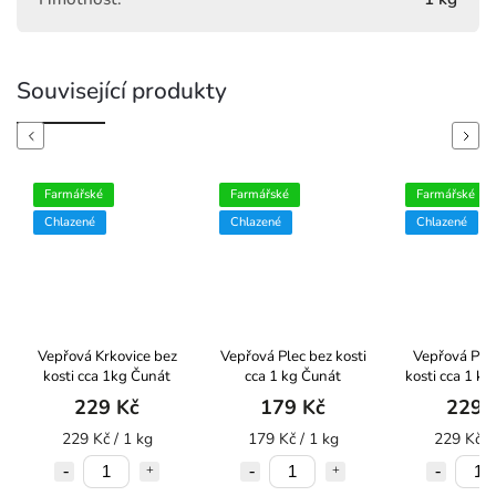
Související produkty
Previous
Next
Farmářské
Farmářské
Farmářské
Chlazené
Chlazené
Chlazené
Vepřová Krkovice bez
Vepřová Plec bez kosti
Vepřová Peč
kosti cca 1kg Čunát
cca 1 kg Čunát
kosti cca 1 kg
Čuná
229 Kč
179 Kč
229 
229 Kč / 1 kg
179 Kč / 1 kg
229 Kč /