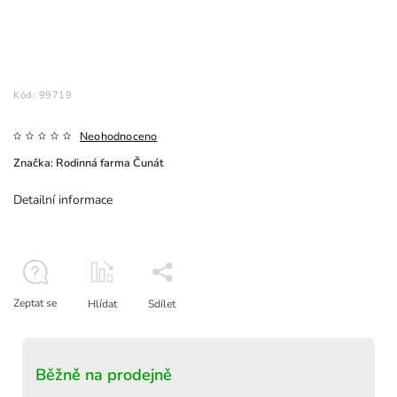
Kód:
99719
Neohodnoceno
Značka:
Rodinná farma Čunát
Detailní informace
Zeptat se
Hlídat
Sdílet
Běžně na prodejně