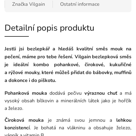
Značka
Vilgain
Ostatní informace
Detailní popis produktu
Jestli jsi bezlepkář a hledáš kvalitní směs mouk na
pečení, máme pro tebe řešení. Vilgain bezlepková směs
je ideální
kombo pohankové, čirokové, kukuřičné
a rýžové mouky
, které můžeš přidat do bábovky, muffinů
a dokonce i do piškotu.
Pohanková mouka
dodává pečivu
výraznou chuť
a má
vysoký obsah bílkovin a minerálních látek jako je hořčík
a železo.
Čiroková mouka
je známá svou jemnou a
lehkou
konzistencí
. Je bohatá na vlákninu a obsahuje železo,
vápník a vitamin B.