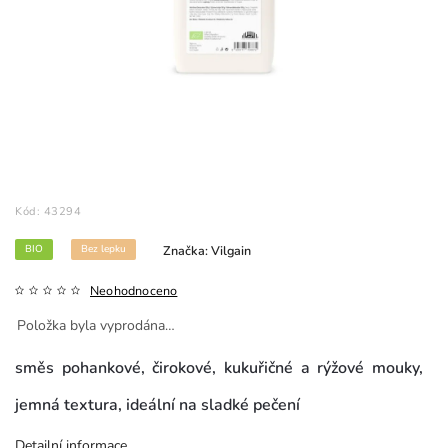
Kód:
43294
BIO
Bez lepku
Značka:
Vilgain
Neohodnoceno
Položka byla vyprodána…
směs pohankové, čirokové, kukuřičné a rýžové mouky,
jemná textura, ideální na sladké pečení
Detailní informace