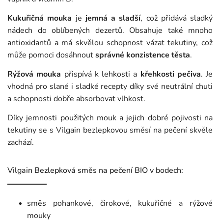
Kukuřičná mouka
je
jemná a sladší
, což přidává sladký
nádech do oblíbených dezertů. Obsahuje také mnoho
antioxidantů a má skvělou schopnost vázat tekutiny, což
může pomoci dosáhnout
správné konzistence těsta
.
Rýžová mouka
přispívá k lehkosti a
křehkosti pečiva
. Je
vhodná pro slané i sladké recepty díky své neutrální chuti
a schopnosti dobře absorbovat vlhkost.
Díky jemnosti použitých mouk a jejich dobré pojivosti na
tekutiny se s Vilgain bezlepkovou směsí na pečení skvěle
zachází.
Vilgain Bezlepková směs na pečení BIO v bodech:
směs pohankové, čirokové, kukuřičné a rýžové
mouky