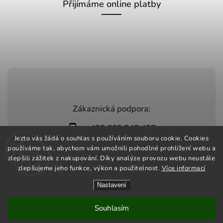
Přijímáme online platby
Zákaznická podpora:
+420 603 248 457
Jezto vás žádá o souhlas s používáním souboru cookie. Cookies
info@jeztomarket.cz
používáme tak, abychom vám umožnili pohodlné prohlížení webu a
zlepšili zážitek z nakupování. Díky analýze provozu webu neustále
zlepšujeme jeho funkce, výkon a použitelnost.
Více informací
Nastavení
Copyright 2026
Jezto Market
. Všechna práva vyhrazena.
Vytvořil
Shoptet
| Design
Shoptak.cz
Souhlasím