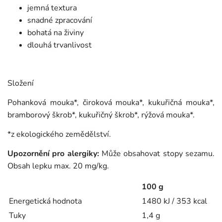
jemná textura
snadné zpracování
bohatá na živiny
dlouhá trvanlivost
Složení
Pohanková mouka*, čiroková mouka*, kukuřičná mouka*,
bramborový škrob*, kukuřičný škrob*, rýžová mouka*.
*z ekologického zemědělství.
Upozornění pro alergiky:
Může obsahovat stopy sezamu.
Obsah lepku max. 20 mg/kg.
100 g
Energetická hodnota
1480 kJ / 353 kcal
Tuky
1,4 g