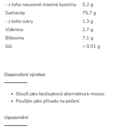
- z toho nasycené mastné kyseliny
0,2 g
Sacharidy
75,7 g
- z toho cukry
1,3 g
Vláknina
2,7 g
Bílkoviny
7,1 g
Sůl
< 0,01 g
Doporučení výrobce
Slouží jako bezlepková alternativa k mouce.
Použijte jako přísadu na pečení.
Upozornění