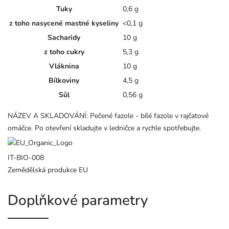
Tuky
0,6 g
z toho nasycené mastné kyseliny
<0,1 g
Sacharidy
10 g
z toho cukry
5,3 g
Vláknina
10 g
Bílkoviny
4,5 g
Sůl
0,56 g
NÁZEV A SKLADOVÁNÍ: Pečené fazole - bílé fazole v rajčatové
omáčce. Po otevření skladujte v ledničce a rychle spotřebujte.
IT-BIO-008
Zemědělská produkce EU
Doplňkové parametry