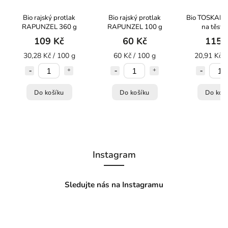
Bio rajský protlak
Bio rajský protlak
Bio TOSKANA
RAPUNZEL 360 g
RAPUNZEL 100 g
na těsto
RAPUNZEL 
109 Kč
60 Kč
115 
30,28 Kč / 100 g
60 Kč / 100 g
20,91 Kč /
Do košíku
Do košíku
Do koš
Instagram
Sledujte nás na Instagramu