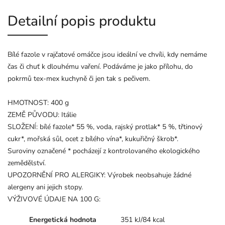
Detailní popis produktu
Bílé fazole v rajčatové omáčce jsou ideální ve chvíli, kdy nemáme
čas či chuť k dlouhému vaření. Podáváme je jako přílohu, do
pokrmů tex-mex kuchyně či jen tak s pečivem.
HMOTNOST: 400 g
ZEMĚ PŮVODU: Itálie
SLOŽENÍ: bílé fazole* 55 %, voda, rajský protlak* 5 %, třtinový
cukr*, mořská sůl, ocet z bílého vína*, kukuřičný škrob*.
Suroviny označené * pocházejí z kontrolovaného ekologického
zemědělství.
UPOZORNĚNÍ PRO ALERGIKY: Výrobek neobsahuje žádné
alergeny ani jejich stopy.
VÝŽIVOVÉ ÚDAJE NA 100 G:
Energetická hodnota
351 kJ/84 kcal