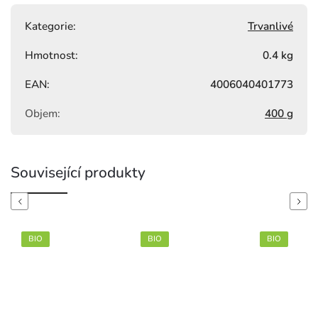
Kategorie
:
Trvanlivé
Hmotnost
:
0.4 kg
EAN
:
4006040401773
Objem
:
400 g
Související produkty
Previous
Next
BIO
BIO
BIO